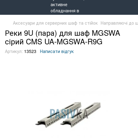
Аксесуари для серверних шаф та стійок
Направляючі до 
Реки 9U (пара) для шаф MGSWA
сірий CMS UA-MGSWA-R9G
Артикул:
13523
Написати відгук