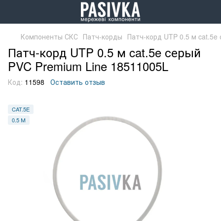
Компоненты СКС
Патч-корды
Патч-корд UTP 0.5 м cat.5e
Патч-корд UTP 0.5 м cat.5e серый
PVC Premium Line 18511005L
Код:
11598
Оставить отзыв
CAT.5E
0.5 М