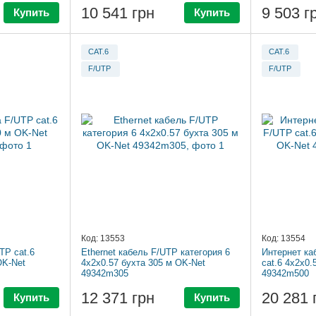
10 541 грн
9 503 г
Купить
Купить
CAT.6
CAT.6
F/UTP
F/UTP
Код: 13553
Код: 13554
TP cat.6
Ethernet кабель F/UTP категория 6
Интернет ка
OK-Net
4x2x0.57 бухта 305 м OK-Net
cat.6 4x2x0.
49342m305
49342m500
12 371 грн
20 281 
Купить
Купить