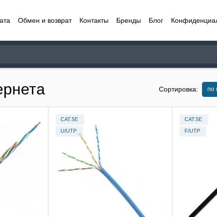
ата
Обмен и возврат
Контакты
Бренды
Блог
Конфиденциа
ернета
по
Сортировка:
CAT.5E
CAT.5E
U/UTP
F/UTP