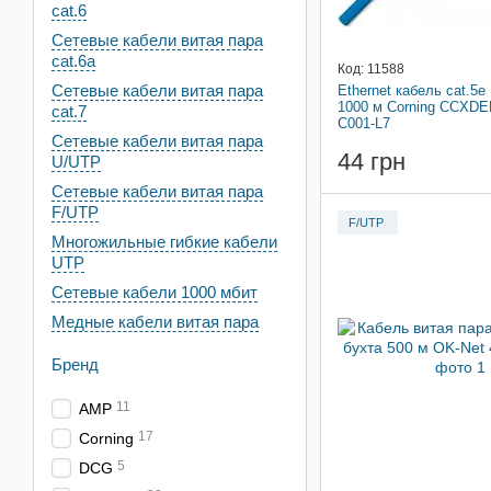
cat.6
Сетевые кабели витая пара
cat.6a
Код: 11588
Сетевые кабели витая пара
Ethernet кабель cat.5e
1000 м Corning CCXDE
cat.7
C001-L7
Сетевые кабели витая пара
44 грн
U/UTP
Сетевые кабели витая пара
F/UTP
F/UTP
Многожильные гибкие кабели
UTP
Сетевые кабели 1000 мбит
Медные кабели витая пара
Бренд
11
AMP
17
Corning
5
DCG