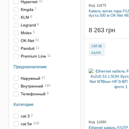
32
Hypernet
Код: 11675
7
Kingda
Кабель витая пара F/U
бухта 500 м OK-Net 4
6
KLM
6
Legrand
8 263 грн
5
Molex
81
OK-Net
CAT.5E
11
Panduit
F/UTP
11
Premium Line
Предназначение
37
Наружный
146
Внутренний
9
Телефонный
Категория
2
cat.3
Код: 11680
109
cat.5e
Ethernet кабель F/UTP 