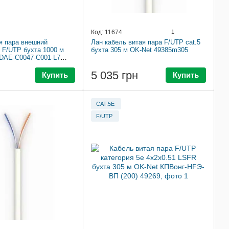
Код: 11674
1
я пара внешний
Лан кабель витая пара F/UTP cat.5
e F/UTP бухта 1000 м
бухта 305 м OK-Net 49385m305
DAE-C0047-C001-L7
5 035 грн
Купить
Купить
CAT.5E
F/UTP