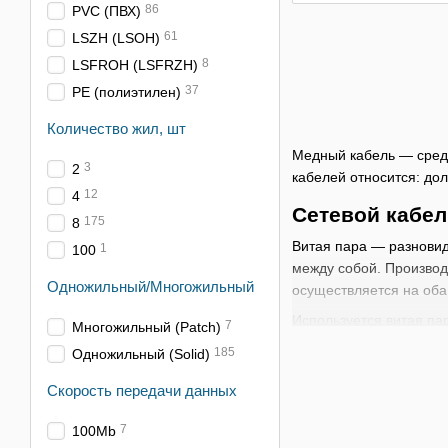
86
PVC (ПВХ)
61
LSZH (LSOH)
8
LSFROH (LSFRZH)
37
PE (полиэтилен)
Количество жил, шт
Медный кабель — средс
3
2
кабелей относится: дол
12
4
Сетевой кабел
175
8
Витая пара — разновид
1
100
между собой. Производ
Одножильный/Многожильный
осуществляется на оба
Используется витая па
7
Многожильный (Patсh)
Такой способ обмена и
185
Одножильный (Solid)
8P8C, по ошибке назы
Скорость передачи данных
Существует ряд разнов
компании) может практи
7
100Mb