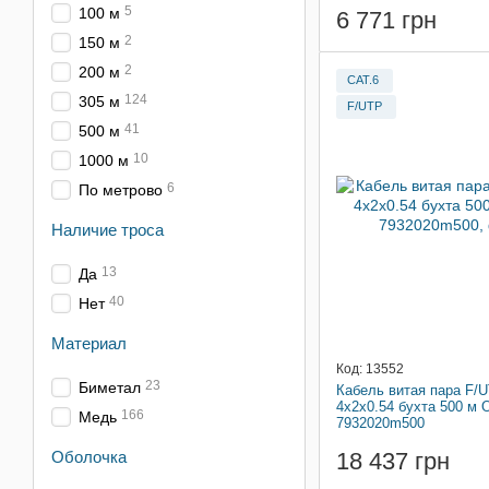
5
100 м
6 771 грн
2
150 м
2
200 м
CAT.6
124
305 м
F/UTP
41
500 м
10
1000 м
6
По метрово
Наличие троса
13
Да
40
Нет
Материал
Код: 13552
23
Биметал
Кабель витая пара F/U
4x2x0.54 бухта 500 м 
166
Медь
7932020m500
Оболочка
18 437 грн