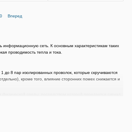
0
Вперед
ь информационную сеть. К основным характеристикам таких
окая проводимость тепла и тока.
 1 до 8 пар изолированных проволок, которые скручиваются
тдельно), кроме того, влияние сторонних помех снижается и
 физической среды, посредством которой передается сигнал.
en ring и USB. Для подключения кабеля используется разъем
ь необходимый вариант (для офиса, дома или крупной
, категория, структура, длина и т.д.