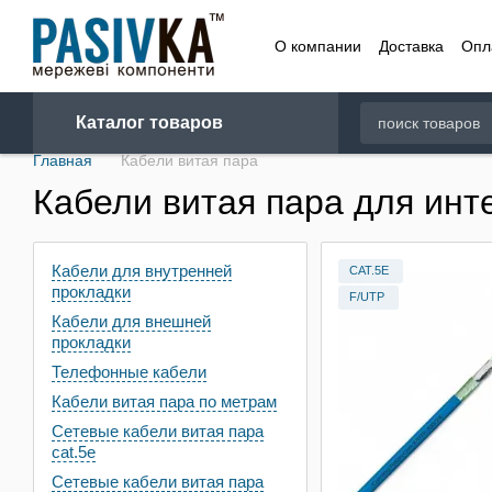
Перейти к основному контенту
О компании
Доставка
Опл
Договор
Каталог товаров
Главная
Кабели витая пара
Кабели витая пара для инт
Кабели для внутренней
CAT.5E
прокладки
F/UTP
Кабели для внешней
прокладки
Телефонные кабели
Кабели витая пара по метрам
Сетевые кабели витая пара
cat.5e
Сетевые кабели витая пара