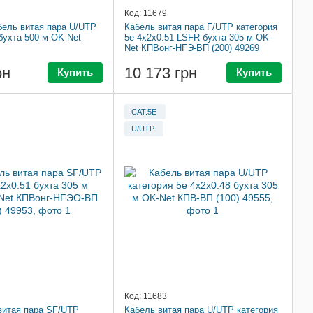
Код: 11679
бель витая пара U/UTP
Кабель витая пара F/UTP категория
бухта 500 м OK-Net
5e 4x2x0.51 LSFR бухта 305 м OK-
Net КПВонг-HFЭ-ВП (200) 49269
рн
10 173 грн
Купить
Купить
CAT.5E
U/UTP
Код: 11683
витая пара SF/UTP
Кабель витая пара U/UTP категория