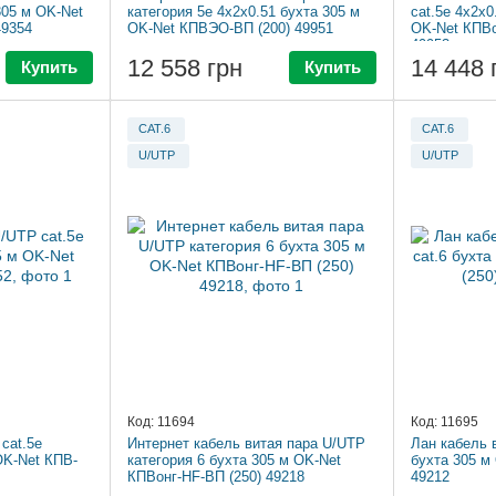
305 м OK-Net
категория 5e 4x2x0.51 бухта 305 м
cat.5e 4x2x
49354
OK-Net КПВЭО-ВП (200) 49951
OK-Net КПВо
49953
12 558 грн
14 448 
Купить
Купить
CAT.6
CAT.6
U/UTP
U/UTP
Код: 11694
Код: 11695
cat.5e
Интернет кабель витая пара U/UTP
Лан кабель 
OK-Net КПВ-
категория 6 бухта 305 м OK-Net
бухта 305 м
КПВонг-HF-ВП (250) 49218
49212