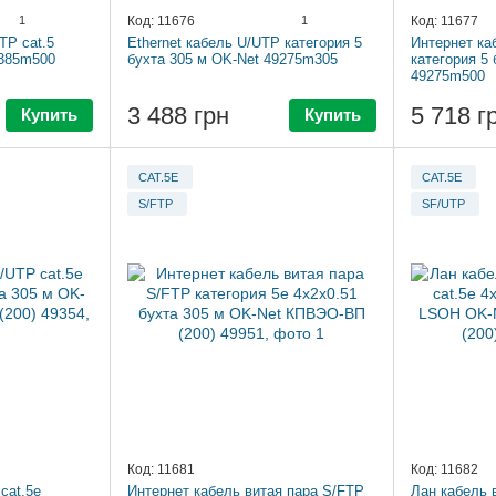
1
Код: 11676
1
Код: 11677
TP cat.5
Ethernet кабель U/UTP категория 5
Интернет ка
9385m500
бухта 305 м OK-Net 49275m305
категория 5 
49275m500
3 488 грн
5 718 г
Купить
Купить
CAT.5E
CAT.5E
S/FTP
SF/UTP
Код: 11681
Код: 11682
cat.5e
Интернет кабель витая пара S/FTP
Лан кабель 