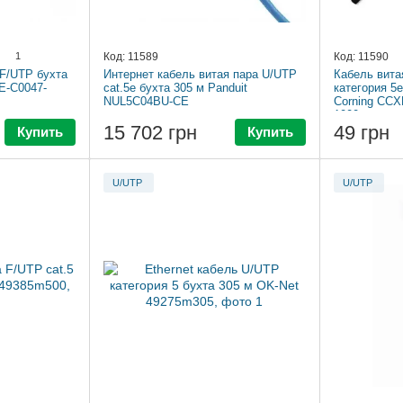
1
Код: 11589
Код: 11590
 F/UTP бухта
Интернет кабель витая пара U/UTP
Кабель вита
E-C0047-
cat.5e бухта 305 м Panduit
категория 5
NUL5C04BU-CE
Corning CCX
1000м
15 702 грн
49 грн
Купить
Купить
U/UTP
U/UTP