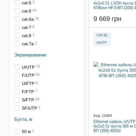
5
cat.5
4x2x0.51 LSOH бухта 
КПВонг-HFЭ-ВП (200) 
44
cat.6
9 669 грн
16
cat.6a
8
cat.7
1
cat.8
CAT.5E
U/UTP
1
cat.7a
Экранирование
76
U/UTP
65
F/UTP
8
U/FTP
7
F/FTP
28
S/FTP
1
SF/UTP
Код: 11684
Бухта, м
Ethernet кабель U/UTP 
4x2x0.51 бухта 305 м 
ВП (350) 49252
2
50 м