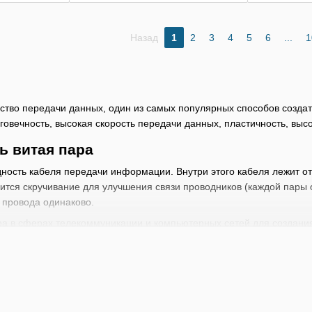
Назад
1
2
3
4
5
6
...
1
тво передачи данных, один из самых популярных способов создат
говечность, высокая скорость передачи данных, пластичность, выс
ь витая пара
ность кабеля передачи информации. Внутри этого кабеля лежит от
ится скручивание для улучшения связи проводников (каждой пары о
 провода одинаково.
ра в сферах телекоммуникации и компьютерных сетей для создания
нформацией пользуется популярностью среди Ethernet, Arcnet, Tok
ваемый RJ45.
идностей сетевых кабелей по типу витой пары, за счет чего купит
чески каждый. Стоимость зависит от многих факторов: производитель