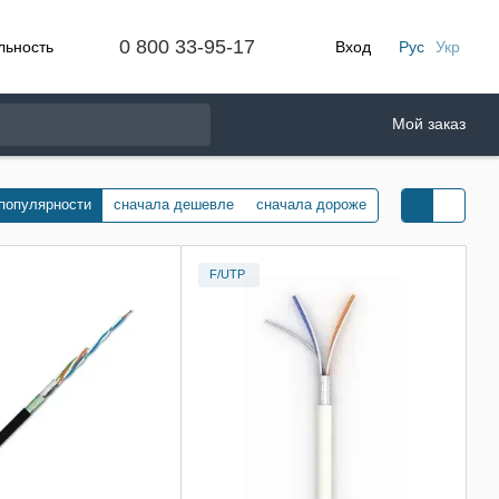
0 800 33-95-17
льность
Вход
Рус
Укр
Мой заказ
 популярности
сначала дешевле
сначала дороже
F/UTP