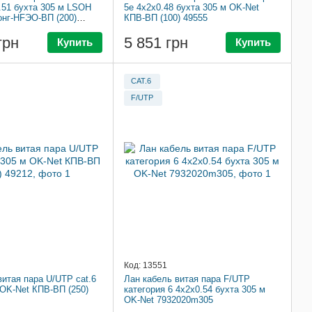
0.51 бухта 305 м LSOH
5e 4x2x0.48 бухта 305 м OK-Net
нг-HFЭО-ВП (200)
КПВ-ВП (100) 49555
грн
5 851 грн
Купить
Купить
CAT.6
F/UTP
Код: 13551
витая пара U/UTP cat.6
Лан кабель витая пара F/UTP
 OK-Net КПВ-ВП (250)
категория 6 4x2x0.54 бухта 305 м
OK-Net 7932020m305