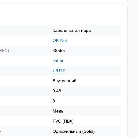
Кабели витая пара
OK-Net
(MPN)
49555
cat.5e
U/UTP
Внутренний
0,48
8
Медь
PVC (ПВХ)
й
Одножильный (Solid)