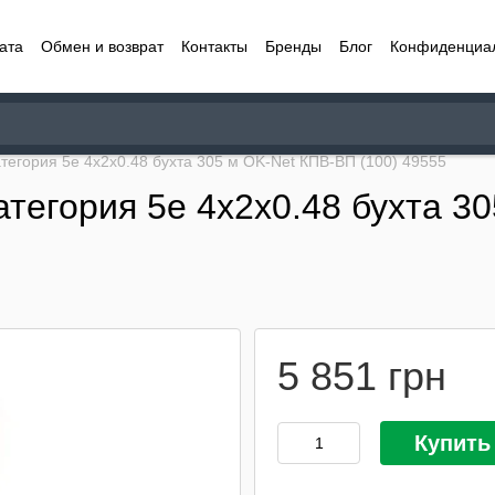
ата
Обмен и возврат
Контакты
Бренды
Блог
Конфиденциа
тегория 5e 4x2x0.48 бухта 305 м OK-Net КПВ-ВП (100) 49555
тегория 5e 4x2x0.48 бухта 30
5 851 грн
Купить