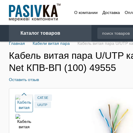
Перейти к основному контенту
О компании
Доставка
Опл
Договор
Каталог товаров
Главная
Кабели витая пара
Кабель витая пара U/UTP ка
Кабель витая пара U/UTP ка
Net КПВ-ВП (100) 49555
Оставить отзыв
CAT.5E
U/UTP