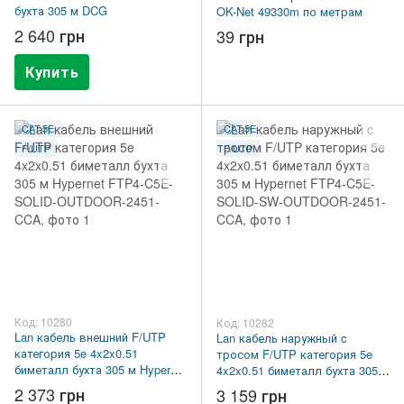
бухта 305 м DCG
OK-Net 49330m по метрам
2 640 грн
39 грн
Купить
CAT.5E
CAT.5E
F/UTP
F/UTP
Код: 10280
Код: 10282
Lan кабель внешний F/UTP
Lan кабель наружный c
категория 5e 4x2x0.51
тросом F/UTP категория 5e
биметалл бухта 305 м Hypernet
4x2x0.51 биметалл бухта 305 м
FTP4-C5E-SOLID-OUTDOOR-
Hypernet FTP4-C5E-SOLID-SW-
2 373 грн
3 159 грн
2451-CCA
OUTDOOR-2451-CCA