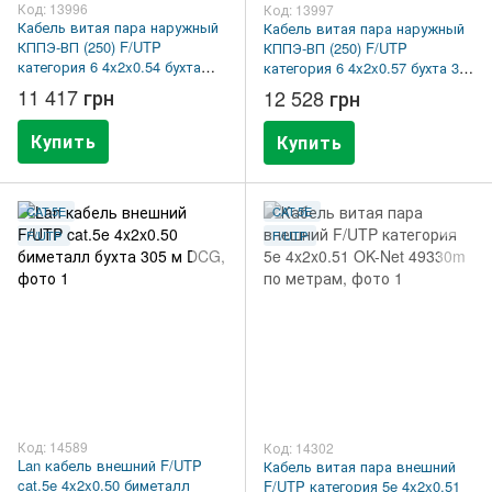
Код: 13996
Код: 13997
Кабель витая пара наружный
Кабель витая пара наружный
КППЭ-ВП (250) F/UTP
КППЭ-ВП (250) F/UTP
категория 6 4x2x0.54 бухта
категория 6 4x2x0.57 бухта 305
305 м OK-Net 7934018m305
м OK-Net 7934017m305
11 417 грн
12 528 грн
Купить
Купить
CAT.5E
CAT.5E
F/UTP
F/UTP
Код: 14589
Код: 14302
Lan кабель внешний F/UTP
Кабель витая пара внешний
cat.5e 4x2x0.50 биметалл
F/UTP категория 5e 4x2x0.51