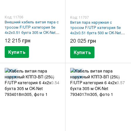
Код: 11706
Код: 11707
Внешний кабель витая пара c
Витая пара наружная c
тросом F/UTP категория 5e
тросом F/UTP категория 5e
4x2x0.51 бухта 305 м OK-Net
4x2x0.51 бухта 500 м OK-Net
49312m305
49312m500
12 215 грн
20 025 грн
Купить
Купить
CAT.6
CAT.6
F/UTP
F/UTP