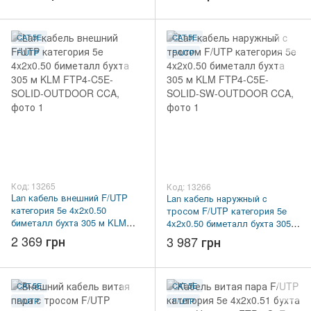
CAT.5E
CAT.5E
F/UTP
F/UTP
Код: 13265
Код: 13266
Lan кабель внешний F/UTP
Lan кабель наружный c
категория 5e 4x2x0.50
тросом F/UTP категория 5e
биметалл бухта 305 м KLM
4x2x0.50 биметалл бухта 305 м
FTP4-C5E-SOLID-OUTDOOR
KLM FTP4-C5E-SOLID-SW-
2 369 грн
3 987 грн
CCA
OUTDOOR CCA
CAT.5E
CAT.5E
F/UTP
F/UTP