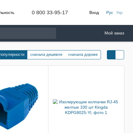
0 800 33-95-17
льность
Вход
Рус
Укр
Мой заказ
 популярности
сначала дешевле
сначала дороже