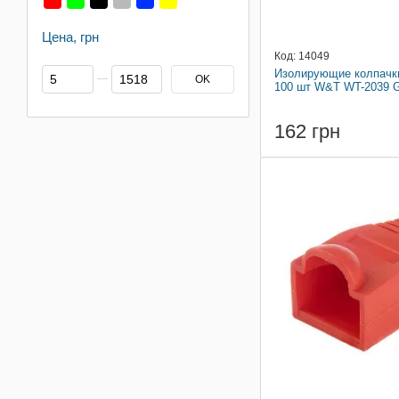
Цена, грн
Код: 14049
От Цена, грн
До Цена, грн
Изолирующие колпачки
OK
100 шт W&T WT-2039 G
162 грн