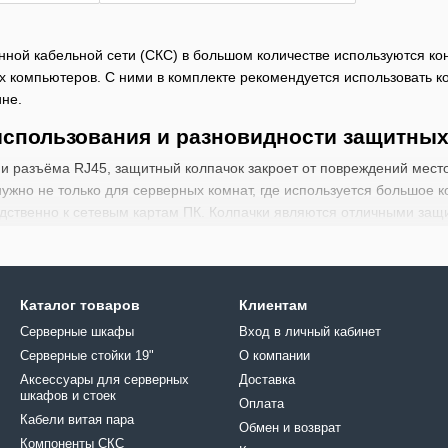
нной кабельной сети (СКС) в большом количестве используются ко
 компьютеров. С ними в комплекте рекомендуется использовать ко
не.
спользования и разновидности защитных
ии разъёма RJ45, защитный колпачок закроет от повреждений место
жно не только для серверных комнат, где используется большое ко
ственно к сетевым картам ПК. Колпачки являются отличными защи
лагодаря тому, что у нас доступна продажа изолирующих колпачков 
ить цветом те или иные проводники. У вас появляется дополнитель
Каталог товаров
Клиентам
олпачки в Украине, которые можно купить у нас, находятся на пр
в, которые мы доставим в любую точку Киева, а также в любой нас
Серверные шкафы
Вход в личный кабинет
м поставщиков не первый год, мы полностью уверены в том, что 
Серверные стойки 19"
О компании
тому, что колпачок для разъема RJ45 имеет небольшие размеры, о
Аксессуары для серверных
Доставка
шкафов и стоек
Оплата
теристике колпачки можно использовать даже в тех системах, где
Кабели витая пара
 который улучшает работу коннектора.
Обмен и возврат
Компоненты СКС