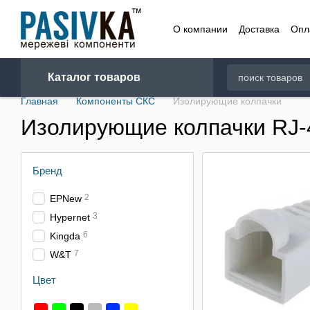
Перейти к основному контенту
О компании
Доставка
Опл
Договор
Каталог товаров
Главная
Компоненты СКС
Изолирующие колпачки
Изолирующие колпачки RJ-
Бренд
2
EPNew
3
Hypernet
6
Kingda
7
W&T
Цвет