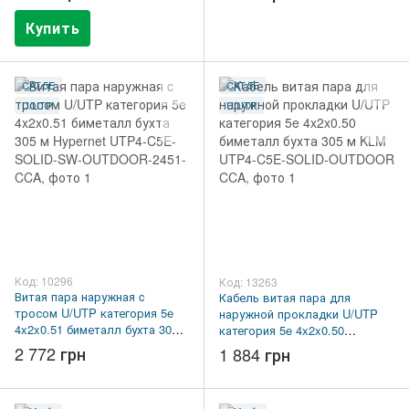
Купить
CAT.5E
CAT.5E
U/UTP
U/UTP
Код: 10296
Код: 13263
Витая пара наружная c
Кабель витая пара для
тросом U/UTP категория 5e
наружной прокладки U/UTP
4x2x0.51 биметалл бухта 305
категория 5e 4x2x0.50
м Hypernet UTP4-C5E-SOLID-
биметалл бухта 305 м KLM
2 772 грн
1 884 грн
SW-OUTDOOR-2451-CCA
UTP4-C5E-SOLID-OUTDOOR
CCA