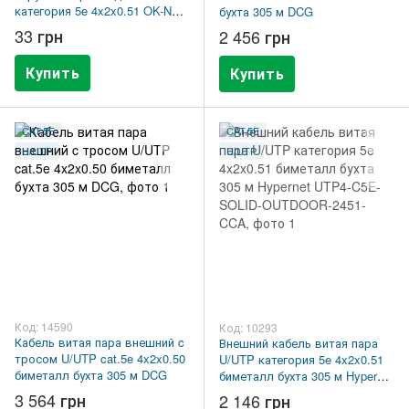
категория 5e 4x2x0.51 OK-Net
бухта 305 м DCG
49219m по метрам
33 грн
2 456 грн
Купить
Купить
CAT.5E
CAT.5E
U/UTP
U/UTP
Код: 14590
Код: 10293
Кабель витая пара внешний c
Внешний кабель витая пара
тросом U/UTP cat.5e 4x2x0.50
U/UTP категория 5e 4x2x0.51
биметалл бухта 305 м DCG
биметалл бухта 305 м Hypernet
UTP4-C5E-SOLID-OUTDOOR-
3 564 грн
2 146 грн
2451-CCA