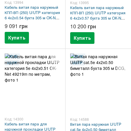
Код: 13994
Код: 13995
Кабель витая пара наружный
Кабель витая пара наружный
КПП-ВП (250) U/UTP категория
КПП-ВП (250) U/UTP категория
6 4x2x0.54 бухта 305 м OK-Net
6 4x2x0.57 бухта 305 м OK-Net
7933096m305
7933068m305
9 091 грн
10 200 грн
Купить
Купить
CAT.5E
CAT.5E
U/UTP
U/UTP
Код: 14300
Код: 14588
Кабель витая пара для
Витая пара наружная U/UTP
наружной прокладки U/UTP
cat.5e 4x2x0.50 биметалл