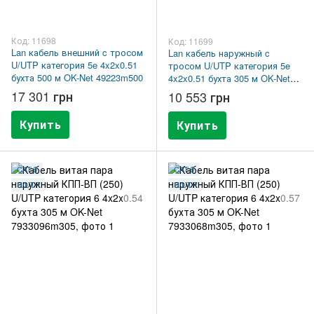
Код: 11698
Код: 11699
Lan кабель внешний c тросом
Lan кабель наружный c
U/UTP категория 5e 4x2x0.51
тросом U/UTP категория 5e
бухта 500 м OK-Net 49223m500
4x2x0.51 бухта 305 м OK-Net
49223m305
17 301 грн
10 553 грн
Купить
Купить
CAT.6
CAT.6
U/UTP
U/UTP