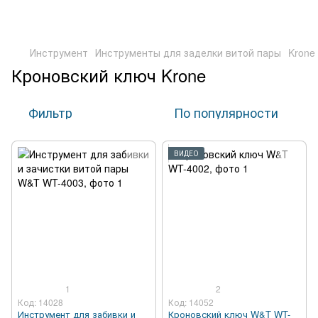
Инструмент
Инструменты для заделки витой пары
Krone
Кроновский ключ Krone
Фильтр
По популярности
ВИДЕО
1
2
Код: 14028
Код: 14052
Инструмент для забивки и
Кроновский ключ W&T WT-