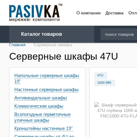
Перейти к основному контенту
О компании
Доставка
Опл
Договор
Каталог товаров
Главная
Серверные шкафы
Серверные шкафы 47U
Напольные серверные шкафы
47U
19"
1000 ММ
Настенные серверные шкафы
Антивандальные шкафы
Климатические шкафы
Всепогодные герметичные
уличные шкафы
Кронштейны настенные 19''
Серверные шкафы от 4U до