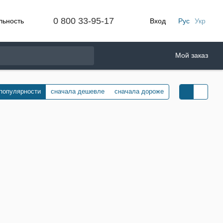
0 800 33-95-17
льность
Вход
Рус
Укр
Мой заказ
 популярности
сначала дешевле
сначала дороже