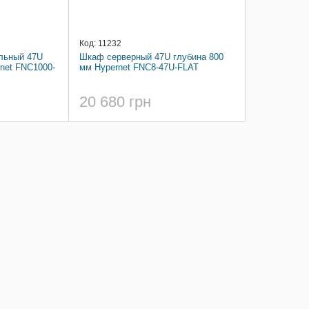
Код: 11232
льный 47U
Шкаф серверный 47U глубина 800
net FNC1000-
мм Hypernet FNC8-47U-FLAT
20 680 грн