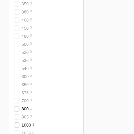
0
350
0
380
0
400
0
450
0
480
0
500
0
520
0
536
0
540
0
600
0
650
0
675
0
700
1
800
0
865
1
1000
0
1055