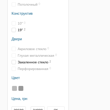
0
Потолочный
Конструктив
0
10"
2
19"
Двери
0
Акриловое стекло
0
Глухая металлическая
2
Закаленное стекло
0
Перфорированная
Цвет
Цена, грн
От Цена, грн
До Цена, грн