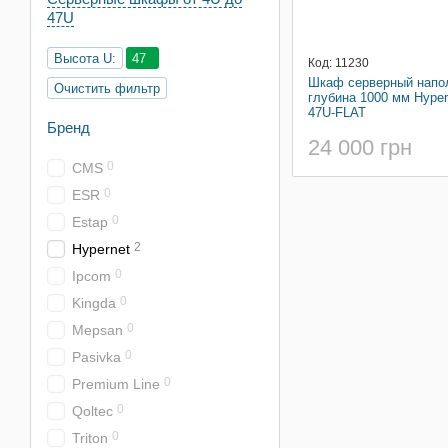
47U
Высота U:
47
Код: 11230
Шкаф серверный напо
Очистить фильтр
глубина 1000 мм Hyper
47U-FLAT
Бренд
24 000 грн
0
CMS
0
ESR
0
Estap
2
Hypernet
0
Ipcom
0
Kingda
0
Mepsan
0
Pasivka
0
Premium Line
0
Qoltec
0
Triton