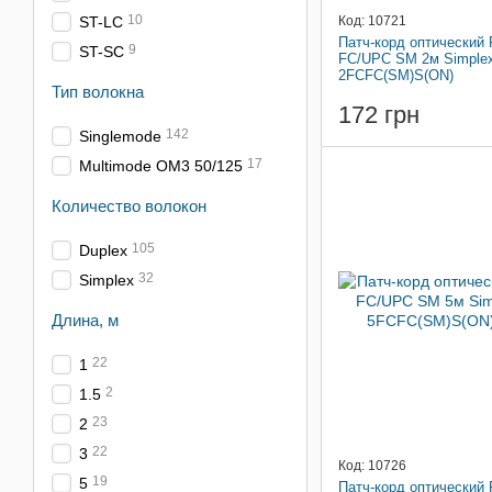
10
ST-LC
Код: 10721
Патч-корд оптический
9
ST-SC
FC/UPC SM 2м Simple
2FCFC(SM)S(ON)
Тип волокна
172 грн
142
Singlemode
17
Multimode OM3 50/125
Количество волокон
105
Duplex
32
Simplex
Длина, м
22
1
2
1.5
23
2
22
3
Код: 10726
19
5
Патч-корд оптический