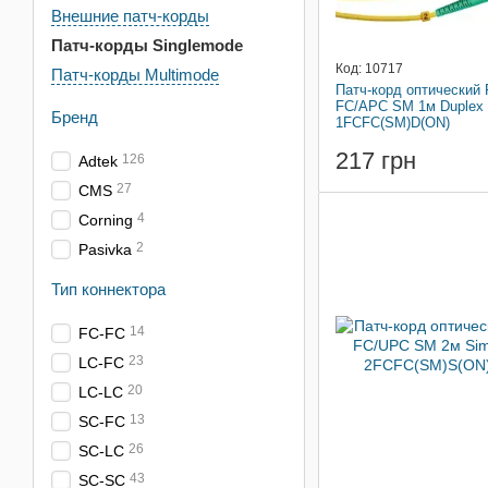
Внешние патч-корды
Патч-корды Singlemode
Код: 10717
Патч-корды Multimode
Патч-корд оптический
FC/APC SM 1м Duplex
Бренд
1FCFC(SM)D(ON)
217 грн
126
Adtek
27
CMS
4
Corning
2
Pasivka
Тип коннектора
14
FC-FC
23
LC-FC
20
LC-LC
13
SC-FC
26
SC-LC
43
SC-SC