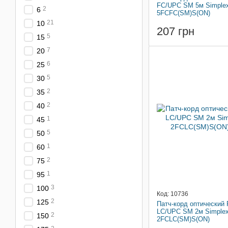
FC/UPC SM 5м Simple
2
6
5FCFC(SM)S(ON)
21
10
207 грн
5
15
7
20
6
25
5
30
2
35
2
40
1
45
5
50
1
60
2
75
1
95
3
100
Код: 10736
2
125
Патч-корд оптический
LC/UPC SM 2м Simple
2
150
2FCLC(SM)S(ON)