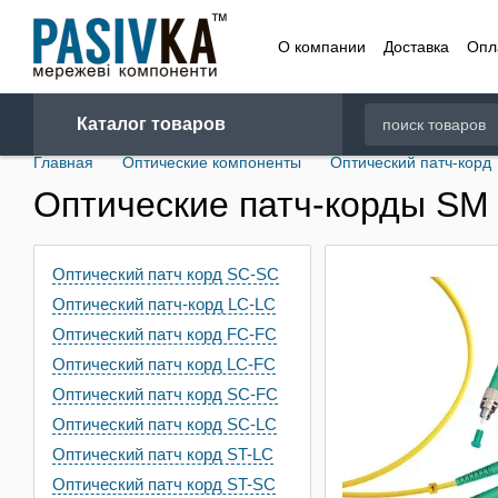
Перейти к основному контенту
О компании
Доставка
Опл
Договор
Каталог товаров
Главная
Оптические компоненты
Оптический патч-корд
Оптические патч-корды SM
Оптический патч корд SC-SC
Оптический патч-корд LC-LC
Оптический патч корд FC-FC
Оптический патч корд LC-FC
Оптический патч корд SC-FC
Оптический патч корд SC-LC
Оптический патч корд ST-LC
Оптический патч корд ST-SC