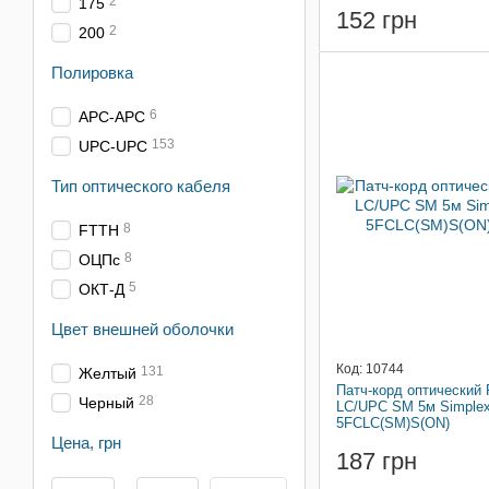
2
175
152 грн
2
200
Полировка
6
APC-APC
153
UPC-UPC
Тип оптического кабеля
8
FTTH
8
ОЦПс
5
ОКТ-Д
Цвет внешней оболочки
Код: 10744
131
Желтый
Патч-корд оптический
28
Черный
LC/UPC SM 5м Simple
5FCLC(SM)S(ON)
Цена, грн
187 грн
От Цена, грн
До Цена, грн