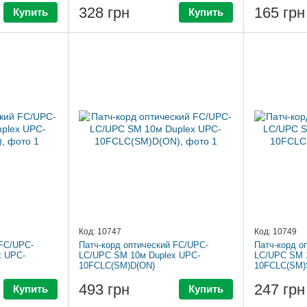
328 грн
165 грн
Купить
Купить
Код: 10747
Код: 10749
 FC/UPC-
Патч-корд оптический FC/UPC-
Патч-корд о
x UPC-
LC/UPC SM 10м Duplex UPC-
LC/UPC SM 
10FCLC(SM)D(ON)
10FCLC(SM)
493 грн
247 грн
Купить
Купить