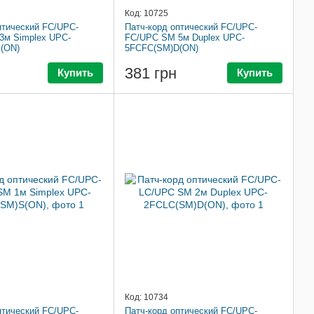
Код: 10725
птический FC/UPC-
Патч-корд оптический FC/UPC-
3м Simplex UPC-
FC/UPC SM 5м Duplex UPC-
(ON)
5FCFC(SM)D(ON)
381 грн
Купить
Купить
Код: 10734
птический FC/UPC-
Патч-корд оптический FC/UPC-