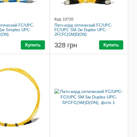
Код: 10720
птический FC/UPC-
Патч-корд оптический FC/UPC-
1м Simplex UPC-
FC/UPC SM 2м Duplex UPC-
(ON)
2FCFC(SM)D(ON)
328 грн
Купить
Купить