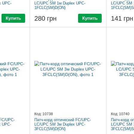
x UPC-
LC/UPC SM 1м Duplex UPC-
LC/UPC SM 
1FCLC(SM)D(ON)
1FCLC(SM)S
280 грн
141 грн
Купить
Купить
Код: 10738
Код: 10740
 FC/UPC-
Патч-корд оптический FC/UPC-
Патч-корд о
x UPC-
LC/UPC SM 3м Duplex UPC-
LC/UPC SM 
3FCLC(SM)D(ON)
3FCLC(SM)S