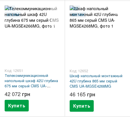
42U
42U
675 ММ
865 ММ
Код: 12651
Код: 12652
Телекоммуникационный
Шкаф напольный монтажный
напольный шкаф 42U глубина
42U глубина 865 мм серый
675 мм серый CMS UA-
CMS UA-MGSE4268MG
MGSE4266MG
42 072 грн
46 165 грн
Купить
Купить