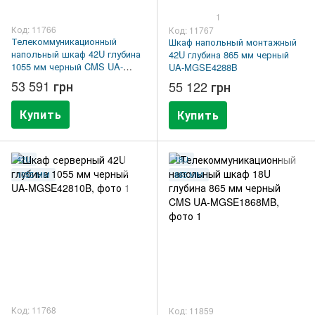
1
Код: 11766
Код: 11767
Телекоммуникационный
Шкаф напольный монтажный
напольный шкаф 42U глубина
42U глубина 865 мм черный
1055 мм черный CMS UA-
UA-MGSE4288B
MGSE42610MB
53 591 грн
55 122 грн
Купить
Купить
42U
18U
1055 ММ
865 ММ
Код: 11768
Код: 11859