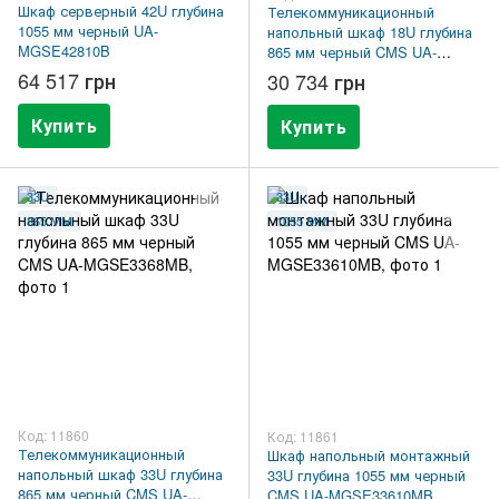
Шкаф серверный 42U глубина
Телекоммуникационный
1055 мм черный UA-
напольный шкаф 18U глубина
MGSE42810B
865 мм черный CMS UA-
MGSE1868MB
64 517 грн
30 734 грн
Купить
Купить
33U
33U
865 ММ
1055 ММ
Код: 11860
Код: 11861
Телекоммуникационный
Шкаф напольный монтажный
напольный шкаф 33U глубина
33U глубина 1055 мм черный
865 мм черный CMS UA-
CMS UA-MGSE33610MB