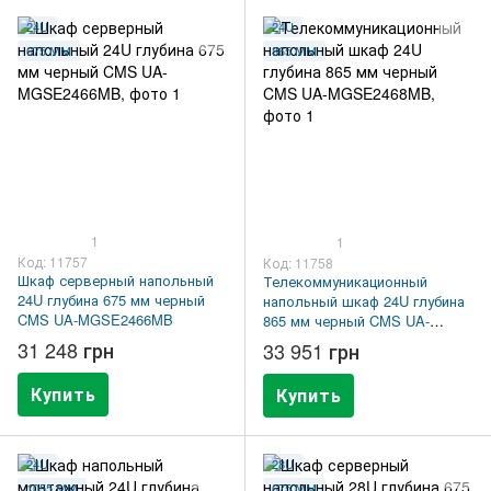
24U
24U
675 ММ
865 ММ
1
1
Код: 11757
Код: 11758
Шкаф серверный напольный
Телекоммуникационный
24U глубина 675 мм черный
напольный шкаф 24U глубина
CMS UA-MGSE2466MB
865 мм черный CMS UA-
MGSE2468MB
31 248 грн
33 951 грн
Купить
Купить
24U
28U
1055 ММ
675 ММ