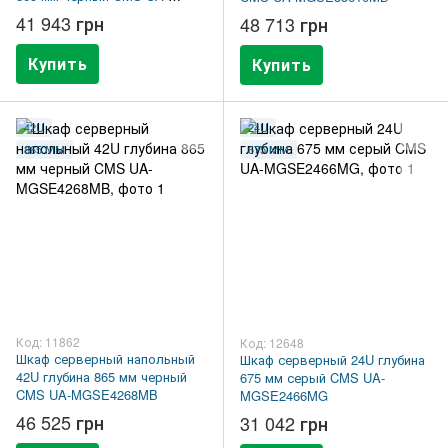
MGSE3368MB
41 943 грн
48 713 грн
Купить
Купить
42U
24U
865 ММ
675 ММ
Код: 11862
Код: 12648
Шкаф серверный напольный
Шкаф серверный 24U глубина
42U глубина 865 мм черный
675 мм серый CMS UA-
CMS UA-MGSE4268MB
MGSE2466MG
46 525 грн
31 042 грн