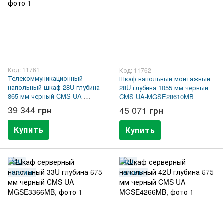
Код: 11761
Код: 11762
Телекоммуникационный
Шкаф напольный монтажный
напольный шкаф 28U глубина
28U глубина 1055 мм черный
865 мм черный CMS UA-
CMS UA-MGSE28610MB
MGSE2868MB
39 344 грн
45 071 грн
Купить
Купить
33U
42U
675 ММ
675 ММ