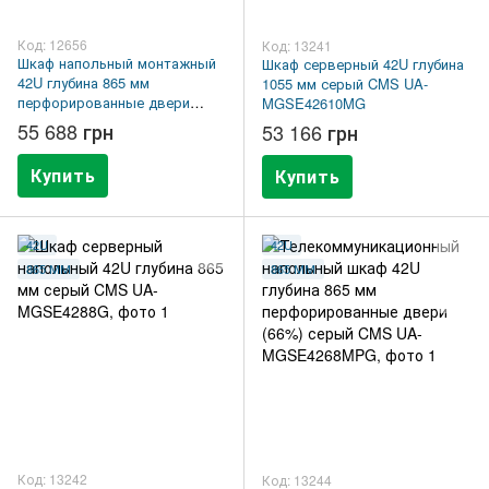
Код: 12656
Код: 13241
Шкаф напольный монтажный
Шкаф серверный 42U глубина
42U глубина 865 мм
1055 мм серый CMS UA-
перфорированные двери
MGSE42610MG
(66%) черный UA-
55 688 грн
53 166 грн
MGSE4288PB
Купить
Купить
42U
42U
865 ММ
865 ММ
Код: 13242
Код: 13244