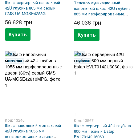
Шкаф серверный напольный
Телекоммуникационный
42U глубина 865 мм серый
напольный шкаф 42U глубина
CMS UA-MGSE4288G
865 мм перфорированные
двери (66%) серый CMS UA-
56 628 грн
46 036 грн
MGSE4268MPG
Купить
Купить
42U
42U
1055 ММ
600 ММ
1
Код: 13246
Код: 13567
Шкаф напольный монтажный
Шкаф серверный 42U глубина
42U глубина 1055 мм
600 мм черный Estap
перфорированные двери
EVL70142U6060