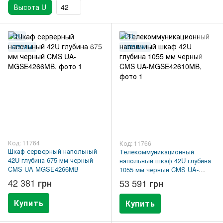
Высота U
42
42U
42U
675 ММ
1055 ММ
Код: 11764
Код: 11766
Шкаф серверный напольный
Телекоммуникационный
42U глубина 675 мм черный
напольный шкаф 42U глубина
CMS UA-MGSE4266MB
1055 мм черный CMS UA-
MGSE42610MB
42 381 грн
53 591 грн
Купить
Купить