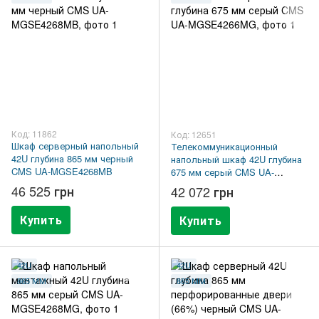
Код: 11862
Код: 12651
Шкаф серверный напольный
Телекоммуникационный
42U глубина 865 мм черный
напольный шкаф 42U глубина
CMS UA-MGSE4268MB
675 мм серый CMS UA-
MGSE4266MG
46 525 грн
42 072 грн
Купить
Купить
42U
42U
865 ММ
865 ММ