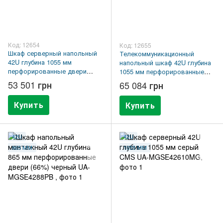
Код: 12654
Код: 12655
Шкаф серверный напольный
Телекоммуникационный
42U глубина 1055 мм
напольный шкаф 42U глубина
перфорированные двери
1055 мм перфорированные
(66%) черный CMS UA-
двери (66%) черный UA-
53 501 грн
65 084 грн
MGSE42610MPB
MGSE42810PB
Купить
Купить
42U
42U
865 ММ
1055 ММ