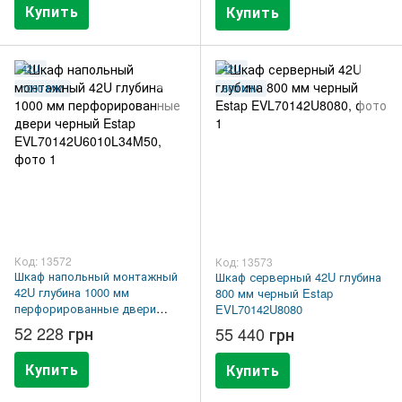
Купить
Купить
42U
42U
1000 ММ
800 ММ
Код: 13572
Код: 13573
Шкаф напольный монтажный
Шкаф серверный 42U глубина
42U глубина 1000 мм
800 мм черный Estap
перфорированные двери
EVL70142U8080
черный Estap
52 228 грн
55 440 грн
EVL70142U6010L34M50
Купить
Купить