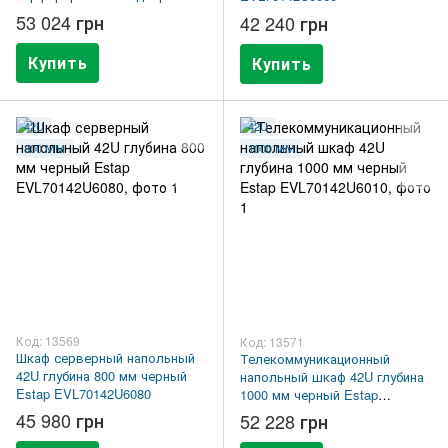
(66%) серый CMS UA-
53 024 грн
42 240 грн
MGSE42610MPG
Купить
Купить
42U
42U
800 ММ
1000 ММ
Код: 13569
Код: 13571
Шкаф серверный напольный
Телекоммуникационный
42U глубина 800 мм черный
напольный шкаф 42U глубина
Estap EVL70142U6080
1000 мм черный Estap
EVL70142U6010
45 980 грн
52 228 грн