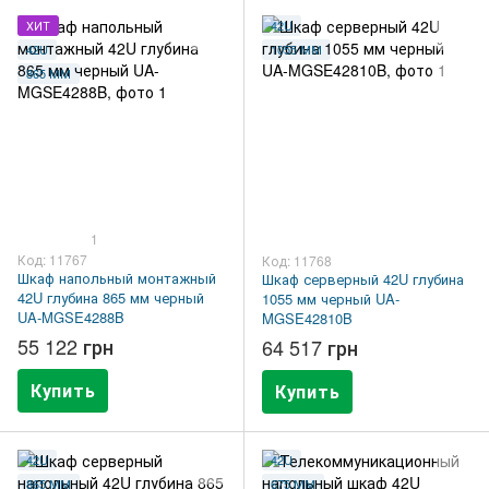
ХИТ
42U
42U
1055 ММ
865 ММ
1
Код: 11767
Код: 11768
Шкаф напольный монтажный
Шкаф серверный 42U глубина
42U глубина 865 мм черный
1055 мм черный UA-
UA-MGSE4288B
MGSE42810B
55 122 грн
64 517 грн
Купить
Купить
42U
42U
865 ММ
675 ММ