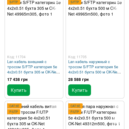
S/FTP
S/FTP
Код: 11704
Код: 11705
Lan кабель внешний c
Lan кабель наружный c
тросом S/FTP категория 5e
тросом S/FTP категория 5e
4x2x0.51 бухта 305 м OK-Net
4x2x0.51 бухта 500 м OK-Net
49965m305
49965m500
17 438 грн
28 588 грн
Купить
Купить
CAT.5E
CAT.5E
F/UTP
F/UTP