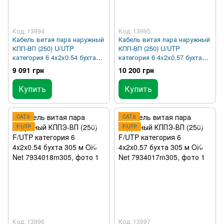
Код: 13994
Код: 13995
Кабель витая пара наружный
Кабель витая пара наружный
КПП-ВП (250) U/UTP
КПП-ВП (250) U/UTP
категория 6 4x2x0.54 бухта
категория 6 4x2x0.57 бухта
305 м OK-Net 7933096m305
305 м OK-Net 7933068m305
9 091 грн
10 200 грн
Купить
Купить
CAT.6
CAT.6
F/UTP
F/UTP
Код: 13996
Код: 13997