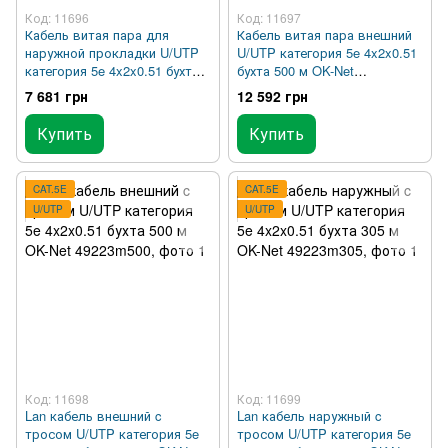
Код: 11696
Код: 11697
Кабель витая пара для
Кабель витая пара внешний
наружной прокладки U/UTP
U/UTP категория 5e 4x2x0.51
категория 5e 4x2x0.51 бухта
бухта 500 м OK-Net
305 м OK-Net 49219m305
49219m500
7 681 грн
12 592 грн
Купить
Купить
CAT.5E
CAT.5E
U/UTP
U/UTP
Код: 11698
Код: 11699
Lan кабель внешний c
Lan кабель наружный c
тросом U/UTP категория 5e
тросом U/UTP категория 5e