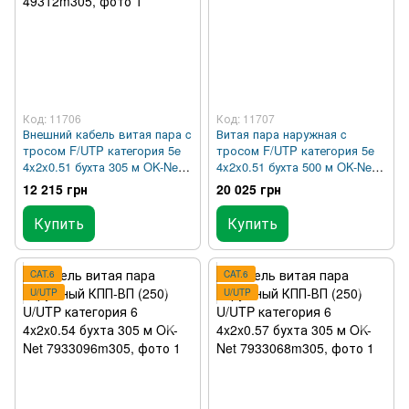
Код: 11706
Код: 11707
Внешний кабель витая пара c
Витая пара наружная c
тросом F/UTP категория 5e
тросом F/UTP категория 5e
4x2x0.51 бухта 305 м OK-Net
4x2x0.51 бухта 500 м OK-Net
49312m305
49312m500
12 215 грн
20 025 грн
Купить
Купить
CAT.6
CAT.6
U/UTP
U/UTP