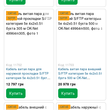
CAT.5E
CAT.5E
S/FTP
S/FTP
Код: 11702
Код: 11703
Кабель витая пара для
Кабель витая пара внешний
наружной прокладки S/FTP
S/FTP категория 5e 4x2x0.51
категория 5e 4x2x0.51 бухта
бухта 500 м OK-Net
305 м OK-Net 49964m305
49964m500
12 797 грн
20 978 грн
Купить
Купить
CAT.5E
CAT.5E