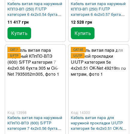
Кабель витая пара наружный
Кабель витая пара наружный
КППЭ-ВП (250) F/UTP
КППЭ-ВП (250) F/UTP
категория 6 4x2x0.54 бухта
категория 6 4x2x0.57 бухта
305 м OK-Net 7934018m305
305 м OK-Net 7934017m305
11 417 грн
12 528 грн
Купить
Купить
CAT.7
CAT.5E
S/FTP
U/UTP
Код: 13998
Код: 14300
Кабель витая пара наружный
Кабель витая пара для
КПпПО-ВПЭ (600) S/FTP
наружной прокладки U/UTP
категория 7 4x2x0.56 бухта
категория 5e 4x2x0.51 OK-Net
305 м OK-Net 7935052m305
49219m по метрам