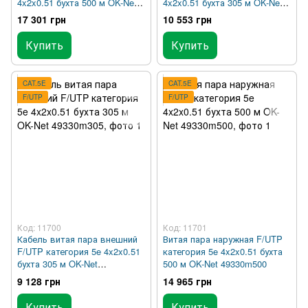
4x2x0.51 бухта 500 м OK-Net
4x2x0.51 бухта 305 м OK-Net
49223m500
49223m305
17 301 грн
10 553 грн
Купить
Купить
CAT.5E
CAT.5E
F/UTP
F/UTP
Код: 11700
Код: 11701
Кабель витая пара внешний
Витая пара наружная F/UTP
F/UTP категория 5e 4x2x0.51
категория 5e 4x2x0.51 бухта
бухта 305 м OK-Net
500 м OK-Net 49330m500
49330m305
9 128 грн
14 965 грн
Купить
Купить