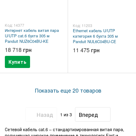
Код: 14377
Код: 11203
Интернет кабель витая пара
Ethernet кабель U/UTP
U/UTP cat.6 бухта 305 м
категория 6 бухта 305 м
Panduit NUZ6C04BU-KE
Panduit NUL6C04BU-CE
18 718 грн
11 475 грн
Купить
Показать еще 20 товаров
Назад
Вперед
1
из 3
Сетевой кабель cat.6 – стандартизированная витая пара,
получившая широкое применение в технологиях Fast и