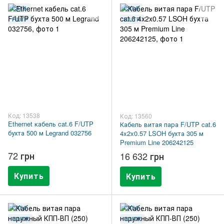
CAT.6
CAT.6
F/UTP
F/UTP
Код: 13538
Код: 13560
Ethernet кабель cat.6 F/UTP
Кабель витая пара F/UTP cat.6
бухта 500 м Legrand 032756
4x2x0.57 LSOH бухта 305 м
Premium Line 206242125
72 грн
16 632 грн
Купить
Купить
CAT.6
CAT.6
U/UTP
U/UTP