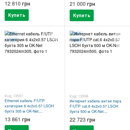
7932025m305
12 810 грн
21 000 грн
Купить
Купить
CAT.6
CAT.6
F/UTP
F/UTP
Код: 13557
Код: 13558
Ethernet кабель F/UTP
Интернет кабель витая пара
категория 6 4x2x0.57 LSOH
F/UTP cat.6 4x2x0.57 LSOH
бухта 305 м OK-Net
бухта 500 м OK-Net
7932024m305
7932024m500
13 861 грн
22 723 грн