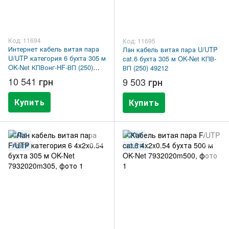
Код: 11694
Код: 11695
Интернет кабель витая пара
Лан кабель витая пара U/UTP
U/UTP категория 6 бухта 305 м
cat.6 бухта 305 м OK-Net КПВ-
OK-Net КПВонг-HF-ВП (250)
ВП (250) 49212
49218
10 541 грн
9 503 грн
Купить
Купить
CAT.6
CAT.6
F/UTP
F/UTP