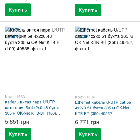
Купить
Купить
CAT.5E
CAT.5E
U/UTP
U/UTP
Код: 11683
Код: 11684
Кабель витая пара U/UTP
Ethernet кабель U/UTP cat.5e
категория 5e 4x2x0.48 бухта
4x2x0.51 бухта 305 м OK-Net
305 м OK-Net КПВ-ВП (100)
КПВ-ВП (350) 49252
49555
5 851 грн
6 771 грн
Купить
Купить