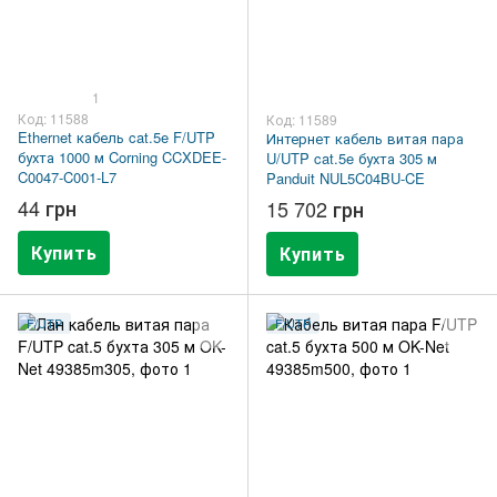
1
Код: 11588
Код: 11589
Ethernet кабель cat.5e F/UTP
Интернет кабель витая пара
бухта 1000 м Corning CCXDEE-
U/UTP cat.5e бухта 305 м
C0047-C001-L7
Panduit NUL5C04BU-CE
44 грн
15 702 грн
Купить
Купить
F/UTP
F/UTP