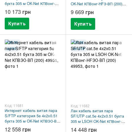
бухта 305 м OK-Net КПВонг-
OK-Net КПВонг-HFЭ-ВП (200)
HFЭ-ВП (200) 49269
49354
10 173 грн
9 669 грн
Купить
Купить
CAT.5E
CAT.5E
S/FTP
SF/UTP
Код: 11681
Код: 11682
Интернет кабель витая пара
Лан кабель витая пара
S/FTP категория 5e 4x2x0.51
SF/UTP cat.5e 4x2x0.51 бухта
бухта 305 м OK-Net КПВЭО-ВП
305 м LSOH OK-Net КПВонг-
(200) 49951
HFЭО-ВП (200) 49953
12 558 грн
14 448 грн