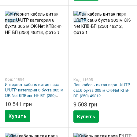
CAT.6
CAT.6
U/UTP
U/UTP
Код: 11694
Код: 11695
Интернет кабель витая пара
Лан кабель витая пара U/UTP
U/UTP категория 6 бухта 305 м
cat.6 бухта 305 м OK-Net КПВ-
OK-Net КПВонг-HF-ВП (250)
ВП (250) 49212
49218
10 541 грн
9 503 грн
Купить
Купить
CAT.6
CAT.6