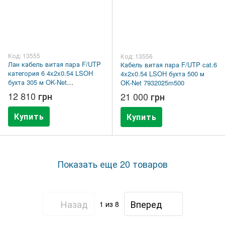
Код: 13555
Код: 13556
Лан кабель витая пара F/UTP
Кабель витая пара F/UTP cat.6
категория 6 4x2x0.54 LSOH
4x2x0.54 LSOH бухта 500 м
бухта 305 м OK-Net
OK-Net 7932025m500
7932025m305
12 810 грн
21 000 грн
Купить
Купить
Показать еще 20 товаров
Назад
Вперед
1
из 8