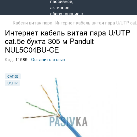
Кабели витая пара
Интернет кабель витая пара U/UTP cat
Интернет кабель витая пара U/UTP
cat.5e бухта 305 м Panduit
NUL5C04BU-CE
Код:
11589
Оставить отзыв
CAT.5E
U/UTP