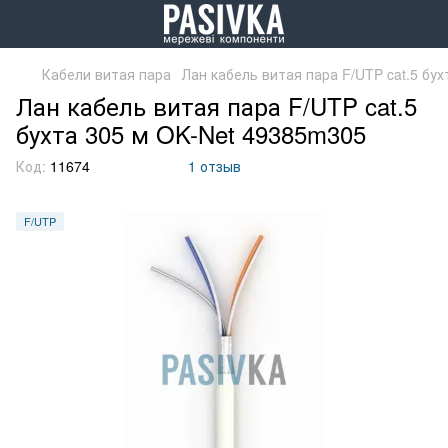
Кабели витая пара
Лан кабель витая пара F/UTP cat.5 бу
Лан кабель витая пара F/UTP cat.5
бухта 305 м OK-Net 49385m305
Код:
11674
1 отзыв
F/UTP