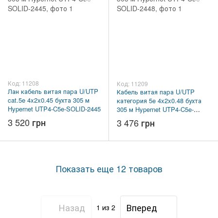
Код: 11208
Код: 11209
Лан кабель витая пара U/UTP
Кабель витая пара U/UTP
cat.5e 4x2x0.45 бухта 305 м
категория 5e 4x2x0.48 бухта
Hypernet UTP4-C5e-SOLID-2445
305 м Hypernet UTP4-C5e-
SOLID-2448
3 520 грн
3 476 грн
Показать еще 12 товаров
Назад
Вперед
1
из 2