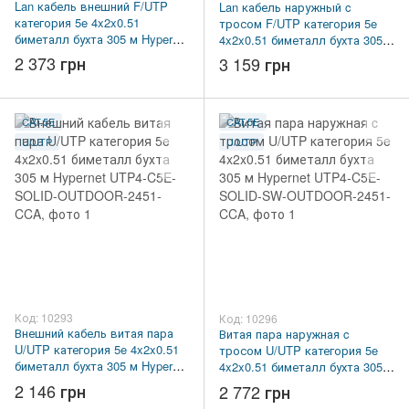
Lan кабель внешний F/UTP
Lan кабель наружный c
категория 5e 4x2x0.51
тросом F/UTP категория 5e
биметалл бухта 305 м Hypernet
4x2x0.51 биметалл бухта 305 м
FTP4-C5E-SOLID-OUTDOOR-
Hypernet FTP4-C5E-SOLID-SW-
2 373 грн
3 159 грн
2451-CCA
OUTDOOR-2451-CCA
CAT.5E
CAT.5E
U/UTP
U/UTP
Код: 10293
Код: 10296
Внешний кабель витая пара
Витая пара наружная c
U/UTP категория 5e 4x2x0.51
тросом U/UTP категория 5e
биметалл бухта 305 м Hypernet
4x2x0.51 биметалл бухта 305 м
UTP4-C5E-SOLID-OUTDOOR-
Hypernet UTP4-C5E-SOLID-SW-
2 146 грн
2 772 грн
2451-CCA
OUTDOOR-2451-CCA