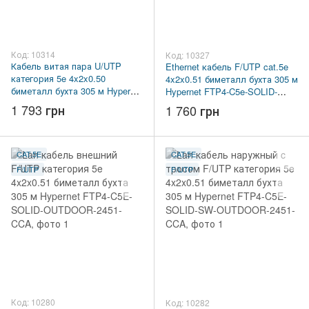
Код: 10314
Код: 10327
Кабель витая пара U/UTP
Ethernet кабель F/UTP cat.5e
категория 5e 4x2x0.50
4x2x0.51 биметалл бухта 305 м
биметалл бухта 305 м Hypernet
Hypernet FTP4-C5e-SOLID-
UTP4-C5e-SOLID-2451-CCA
2451-CCA
1 793 грн
1 760 грн
CAT.5E
CAT.5E
F/UTP
F/UTP
Код: 10280
Код: 10282