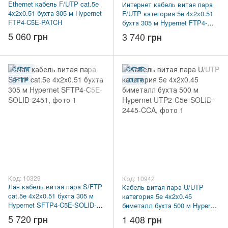
Ethernet кабель F/UTP cat.5e
Интернет кабель витая пара
4x2x0.51 бухта 305 м Hypernet
F/UTP категория 5e 4x2x0.51
FTP4-C5E-PATCH
бухта 305 м Hypernet FTP4-
C5E-SOLID-2451
5 060 грн
3 740 грн
CAT.5E
CAT.5E
S/FTP
U/UTP
Код: 10329
Код: 10942
Лан кабель витая пара S/FTP
Кабель витая пара U/UTP
cat.5e 4x2x0.51 бухта 305 м
категория 5e 4x2x0.45
Hypernet SFTP4-C5E-SOLID-
биметалл бухта 500 м Hypernet
2451
UTP2-C5e-SOLID-2445-CCA
5 720 грн
1 408 грн