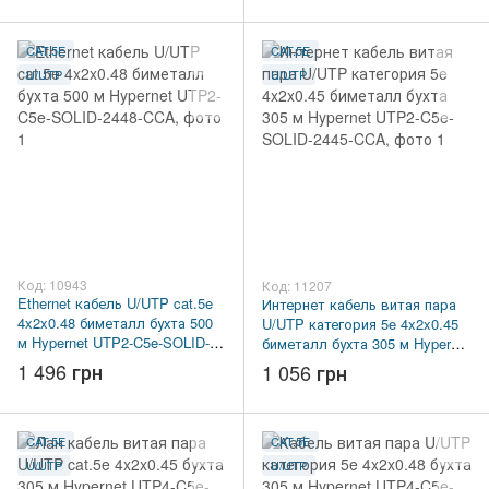
CAT.5E
CAT.5E
U/UTP
U/UTP
Код: 10943
Код: 11207
Ethernet кабель U/UTP cat.5e
Интернет кабель витая пара
4x2x0.48 биметалл бухта 500
U/UTP категория 5e 4x2x0.45
м Hypernet UTP2-C5e-SOLID-
биметалл бухта 305 м Hypernet
2448-CCA
UTP2-C5e-SOLID-2445-CCA
1 496 грн
1 056 грн
CAT.5E
CAT.5E
U/UTP
U/UTP