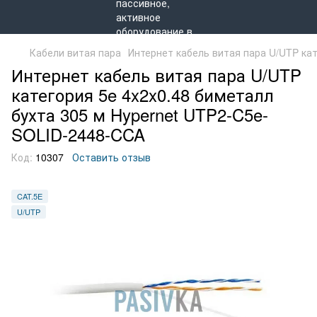
Кабели витая пара
Интернет кабель витая пара U/UTP кат
Интернет кабель витая пара U/UTP
категория 5e 4x2x0.48 биметалл
бухта 305 м Hypernet UTP2-C5e-
SOLID-2448-CCA
Код:
10307
Оставить отзыв
CAT.5E
U/UTP