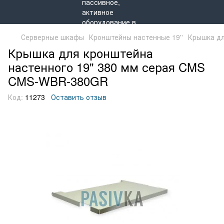
Серверные шкафы
Кронштейны настенные 19''
Крышка дл
Крышка для кронштейна
настенного 19" 380 мм серая CMS
CMS-WBR-380GR
Код:
11273
Оставить отзыв