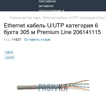
Кабели витая пара
Ethernet кабель U/UTP категория 6 бух
Ethernet кабель U/UTP категория 6
бухта 305 м Premium Line 206141115
Код:
11627
Оставить отзыв
CAT.6
U/UTP