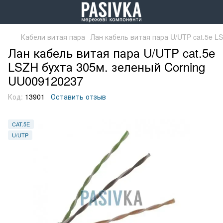
Кабели витая пара
Лан кабель витая пара U/UTP cat.5e L
Лан кабель витая пара U/UTP cat.5e
LSZH бухта 305м. зеленый Corning
UU009120237
Код:
13901
Оставить отзыв
CAT.5E
U/UTP