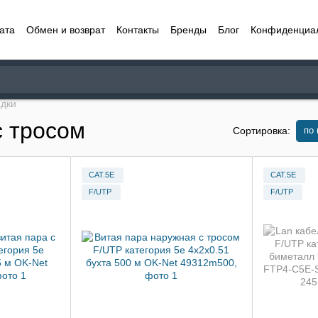
ата
Обмен и возврат
Контакты
Бренды
Блог
Конфиденциа
адки
с тросом
по
Сортировка:
CAT.5E
CAT.5E
F/UTP
F/UTP