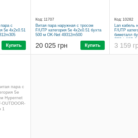
Код: 11707
Код: 10282
 пара c
Витая пара наружная c тросом
Lan кабель 
я 5e 4x2x0.51
F/UTP категория 5e 4x2x0.51 бухта
F/UTP катег
9312m305
500 м OK-Net 49312m500
биметалл бу
FTP4-C5E-
2451-CCA
20 025 грн
3 159 г
Купить
Купить