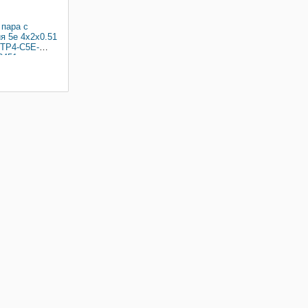
 пара c
я 5e 4x2x0.51
FTP4-C5E-
2451