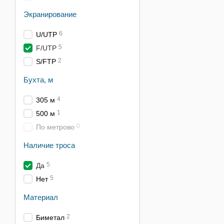
Экранирование
6
U/UTP
5
F/UTP
2
S/FTP
Бухта, м
4
305 м
1
500 м
0
По метрово
Наличие троса
5
Да
5
Нет
Материал
2
Биметал