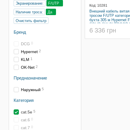
Экранирование:
F/UTP
Код: 10281
Внешний кабель витая
Наличие троса:
Да
тросом F/UTP категори
бухта 305 м Hypernet 
Очистить фильтр
SOLID-SW-OUTDOOR-
6 336 грн
Бренд
0
DCG
2
Hypernet
1
KLM
2
OK-Net
Предназначение
5
Наружный
Категория
5
cat.5e
0
cat.6
0
cat.7