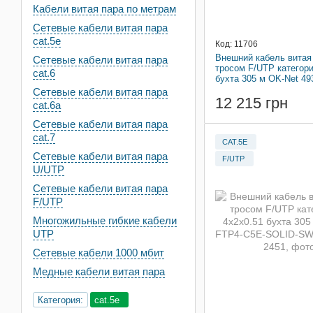
Кабели витая пара по метрам
Сетевые кабели витая пара
cat.5e
Код: 11706
Внешний кабель витая
Сетевые кабели витая пара
тросом F/UTP категори
cat.6
бухта 305 м OK-Net 4
Сетевые кабели витая пара
12 215 грн
cat.6a
Сетевые кабели витая пара
cat.7
CAT.5E
Сетевые кабели витая пара
F/UTP
U/UTP
Сетевые кабели витая пара
F/UTP
Многожильные гибкие кабели
UTP
Сетевые кабели 1000 мбит
Медные кабели витая пара
Категория:
cat.5e