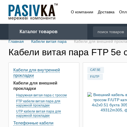
Перейти к основному контенту
О компании
Доставка
Опл
Договор
Каталог товаров
Главная
Кабели витая пара
Кабели для внешней прокл
Кабели витая пара FTP 5e 
Кабели для внутренней
CAT.5E
прокладки
F/UTP
Кабели для внешней
прокладки
Наружная витая пара с тросом
FTP кабели витая пара для
наружной прокладки
UTP кабели витая пара для
наружной прокладки
Телефонные кабели