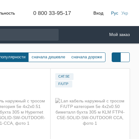
0 800 33-95-17
льность
Вход
Рус
Укр
Мой заказ
 популярности
сначала дешевле
сначала дороже
CAT.5E
F/UTP