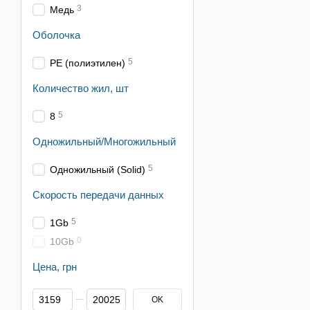
3
Медь
Оболочка
5
PE (полиэтилен)
Количество жил, шт
5
8
Одножильный/Многожильный
5
Одножильный (Solid)
Скорость передачи данных
5
1Gb
0
10Gb
Цена, грн
От Цена, грн
До Цена, грн
OK