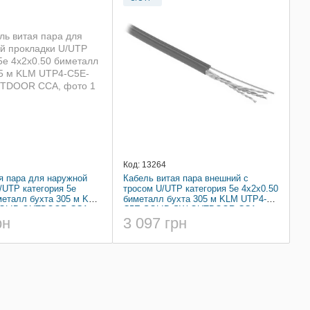
Код: 13264
я пара для наружной
Кабель витая пара внешний c
/UTP категория 5e
тросом U/UTP категория 5e 4x2x0.50
металл бухта 305 м KLM
биметалл бухта 305 м KLM UTP4-
SOLID-OUTDOOR CCA
C5E-SOLID-SW-OUTDOOR CCA
рн
3 097 грн