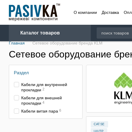
Перейти к основному контенту
О компании
Доставка
Опл
Договор
Каталог товаров
Главная
Сетевое оборудование бренда KLM
Сетевое оборудование бр
Раздел
Кабели для внутренней
2
прокладки
Кабели для внешней
4
прокладки
6
Кабели витая пара
CAT.5E
U/UTP