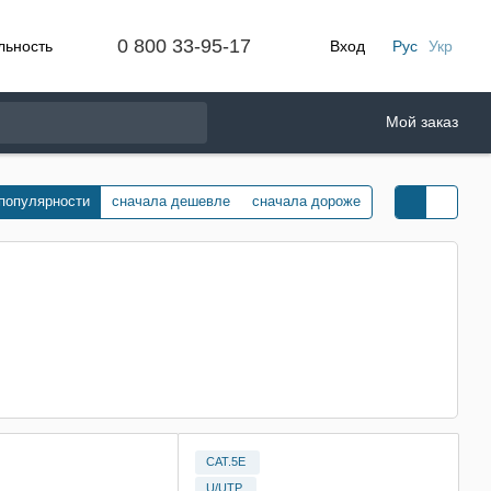
0 800 33-95-17
льность
Вход
Рус
Укр
Мой заказ
 популярности
сначала дешевле
сначала дороже
CAT.5E
U/UTP