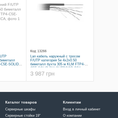
Код: 13266
/UTP
Lan кабель наружный c тросом
 биметалл
F/UTP категория 5e 4x2x0.50
-C5E-SOLID-
биметалл бухта 305 м KLM FTP4-
C5E-SOLID-SW-OUTDOOR CCA
3 987 грн
Каталог товаров
Клиентам
Серверные шкафы
Вход в личный кабинет
Серверные стойки 19"
О компании