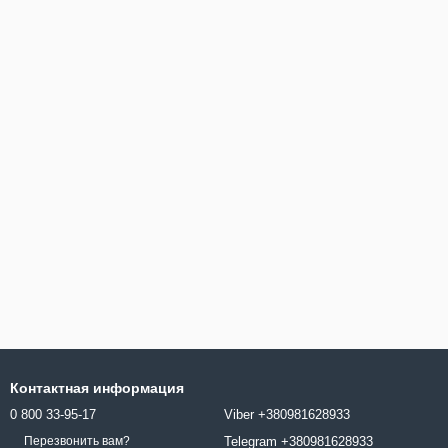
Контактная информация
0 800 33-95-17
Viber +380981628933
Telegram +380981628933
Перезвонить вам?