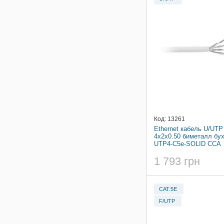
Код: 13261
Ethernet кабель U/UTP
4x2x0.50 биметалл бу
UTP4-C5e-SOLID CCA
1 793 грн
CAT.5E
F/UTP