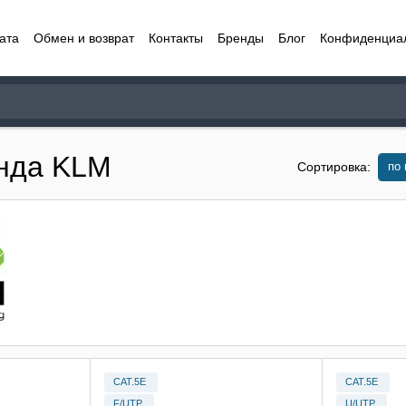
ата
Обмен и возврат
Контакты
Бренды
Блог
Конфиденциа
енда KLM
по
Сортировка:
CAT.5E
CAT.5E
F/UTP
U/UTP