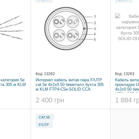
Код: 13262
Код: 13263
 категория 5e
Интернет кабель витая пара F/UTP
Кабель вита
хта 305 м KLM
cat.5e 4x2x0.50 биметалл бухта 305
прокладки U
м KLM FTP4-C5e-SOLID CCA
4x2x0.50 би
UTP4-C5E-
2 400 грн
1 884 г
CAT.5E
F/UTP