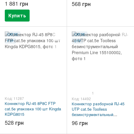
1 881 грн
568 грн
Купить
CAT.5E
CAT.5E
FTP
UTP
1
Код: 11287
Код: 14492
Коннектор RJ-45 8P8C FTP
Коннектор разборной RJ-45
cat.5e упаковка 100 шт Kingda
UTP cat.5e Toolless
KDPG8015
безинструментальный
Premium Line 155100002
528 грн
96 грн