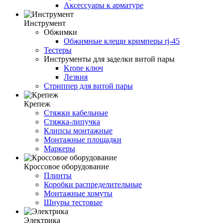
Аксессуары к арматуре
Инструмент
Обжимки
Обжимные клещи кримперы rj-45
Тестеры
Инструменты для заделки витой пары
Krone ключ
Лезвия
Стриппер для витой пары
Крепеж
Стяжки кабельные
Стяжка-липучка
Клипсы монтажные
Монтажные площадки
Маркеры
Кроссовое оборудование
Плинты
Коробки распределительные
Монтажные хомуты
Шнуры тестовые
Электрика