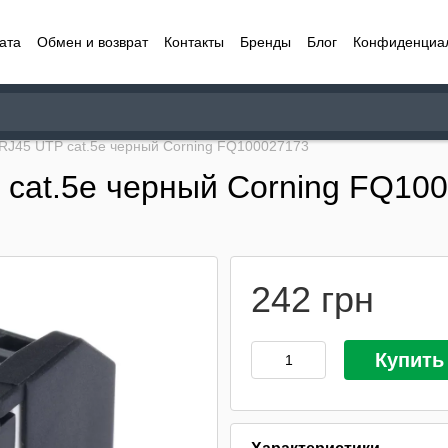
ата
Обмен и возврат
Контакты
Бренды
Блог
Конфиденциа
RJ45 UTP cat.5e черный Corning FQ100027173
 cat.5e черный Corning FQ10
242 грн
Купить