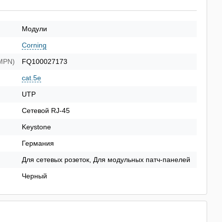
Модули
Corning
(MPN)
FQ100027173
cat.5e
UTP
Сетевой RJ-45
Keystone
Германия
Для сетевых розеток, Для модульных патч-панелей
Черный