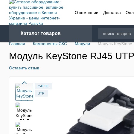
Перейти к основному контенту
О компании
Доставка
Опл
Договор
Каталог товаров
Главная
Компоненты СКС
Модули
Модуль KeyStone 
Модуль KeyStone RJ45 UTP
Оставить отзыв
CAT.5E
UTP