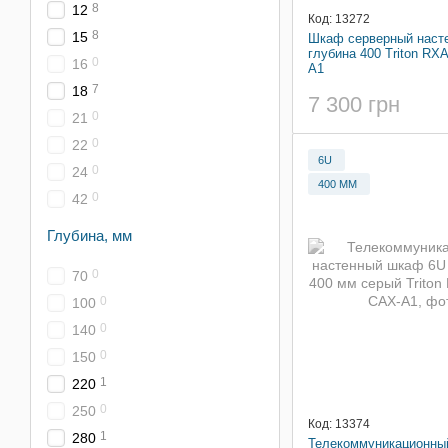
8
12
Код: 13272
8
15
Шкаф серверный насте
глубина 400 Triton RX
0
16
A1
7
18
7 300 грн
0
21
0
22
6U
0
24
400 ММ
0
42
Глубина, мм
0
70
0
100
0
140
0
150
1
220
0
250
Код: 13374
1
280
Телекоммуникационны