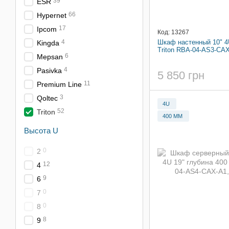
39
ESR
66
Hypernet
17
Ipcom
Код: 13267
Шкаф настенный 10" 4
4
Kingda
Triton RBA-04-AS3-CA
6
Mepsan
4
Pasivka
5 850 грн
11
Premium Line
3
Qoltec
4U
52
Triton
400 ММ
Высота U
0
2
12
4
9
6
0
7
0
8
8
9