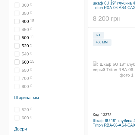
шкаф 6U 19" глубина 
0
300
Triton RXA-06-AS4-CA
0
350
8 200 грн
15
400
0
450
6U
11
500
400 ММ
5
520
0
540
15
600
0
650
0
700
0
800
Ширина, мм
0
520
Код: 13378
0
600
Шкаф 6U 19" глубина 
Triton RBA-06-AS4-CA
Двери