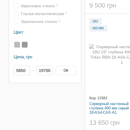
9 500 грн
0
Акриловое стекло
0
Глухая металлическая
0
Закаленное стекло
18U
400 ММ
Цвет
Цена, грн
От Цена, грн
До Цена, грн
OK
Код: 13382
Серверный настенный 
глубина 400 мм серый 
18-AS4-CAX-A1
13 650 грн