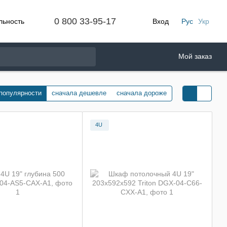
0 800 33-95-17
льность
Вход
Рус
Укр
Мой заказ
 популярности
сначала дешевле
сначала дороже
4U