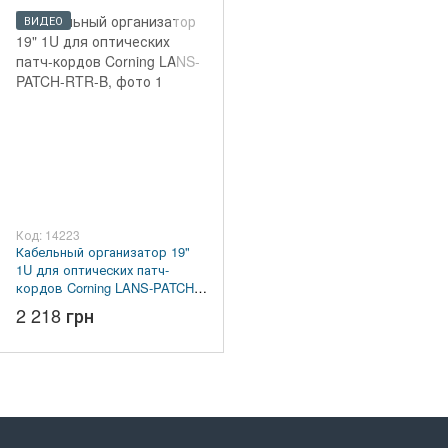
ВИДЕО
Код: 14223
Кабельный организатор 19"
1U для оптических патч-
кордов Corning LANS-PATCH-
RTR-B
2 218 грн