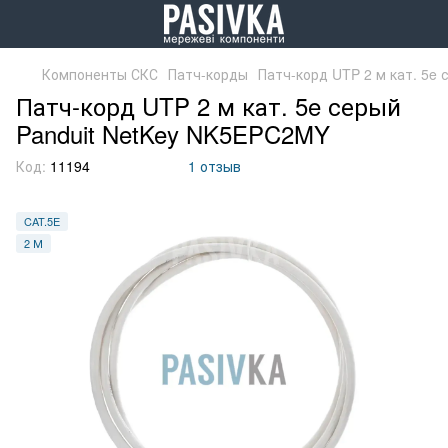
Компоненты СКС
Патч-корды
Патч-корд UTP 2 м кат. 5e
Патч-корд UTP 2 м кат. 5e серый
Panduit NetKey NK5EPC2MY
Код:
11194
1 отзыв
CAT.5E
2 М