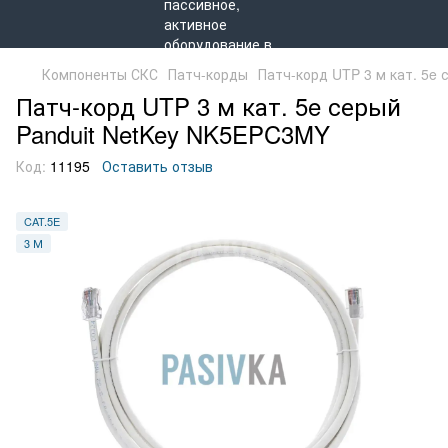
Компоненты СКС
Патч-корды
Патч-корд UTP 3 м кат. 5e
Патч-корд UTP 3 м кат. 5e серый
Panduit NetKey NK5EPC3MY
Код:
11195
Оставить отзыв
CAT.5E
3 М