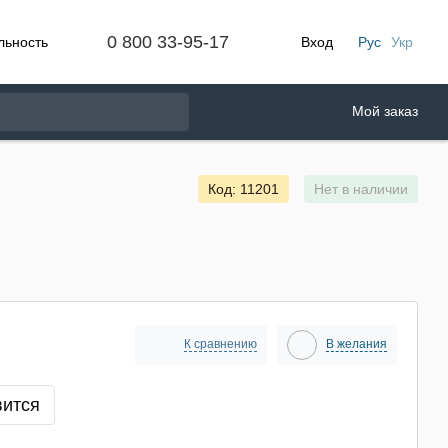
0 800 33-95-17
льность
Вход
Рус
Укр
Мой заказ
Код: 11201
Нет в наличии
К сравнению
В желания
вится