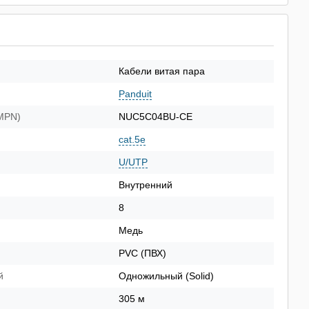
Кабели витая пара
Panduit
(MPN)
NUC5C04BU-CE
cat.5e
U/UTP
Внутренний
8
Медь
PVC (ПВХ)
й
Одножильный (Solid)
305 м