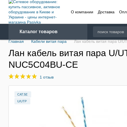
Перейти к основному контенту
О компании
Доставка
Опл
Договор
Каталог товаров
Главная
Кабели витая пара
Лан кабель витая пара U/U
Лан кабель витая пара U/UT
NUC5C04BU-CE
1 отзыв
CAT.5E
U/UTP