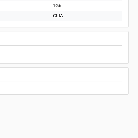
1Gb
США