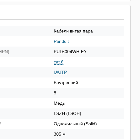
Кабели витая пара
Panduit
(MPN)
PUL6004WH-EY
cat.6
U/UTP
Внутренний
8
Медь
LSZH (LSOH)
й
Одножильный (Solid)
305 м