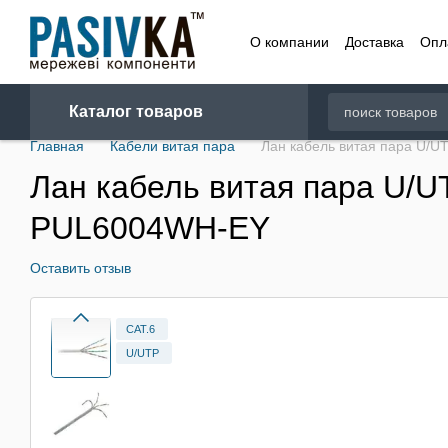
Перейти к основному контенту
О компании
Доставка
Опл
Договор
Каталог товаров
Главная
Кабели витая пара
Лан кабель витая пара U/U
Лан кабель витая пара U/UT
PUL6004WH-EY
Оставить отзыв
CAT.6
U/UTP