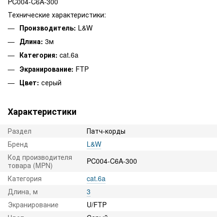
PC004-C6A-300
Технические характеристики:
Производитель:
L&W
Длина:
3м
Категория:
cat.6a
Экранирование:
FTP
Цвет:
серый
Характеристики
Раздел
Патч-корды
Бренд
L&W
Код производителя
PC004-C6A-300
товара (MPN)
Категория
cat.6a
Длина, м
3
Экранирование
U/FTP