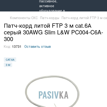
Компоненты СКС
Патч-корды
Патч-корд литой FTP 3 м c
Патч-корд литой FTP 3 м cat.6А
серый 30AWG Slim L&W PC004-C6A-
300
Код:
13731
Оставить отзыв
CAT.6A
3 М