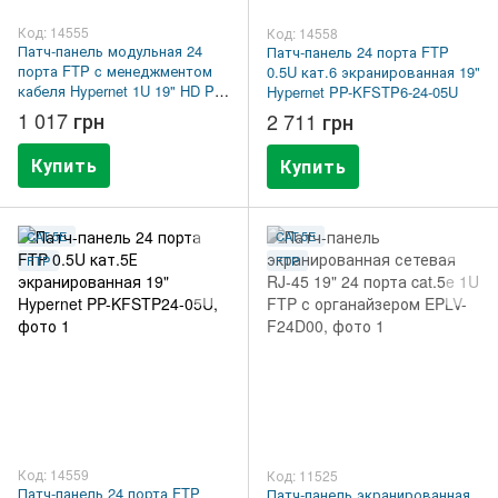
Код: 14555
Код: 14558
Патч-панель модульная 24
Патч-панель 24 порта FTP
порта FTP c менеджментом
0.5U кат.6 экранированная 19"
кабеля Hypernet 1U 19" HD PP-
Hypernet PP-KFSTP6-24-05U
M24-STP-2
1 017 грн
2 711 грн
Купить
Купить
CAT.5E
CAT.5E
FTP
FTP
Код: 14559
Код: 11525
Патч-панель 24 порта FTP
Патч-панель экранированная