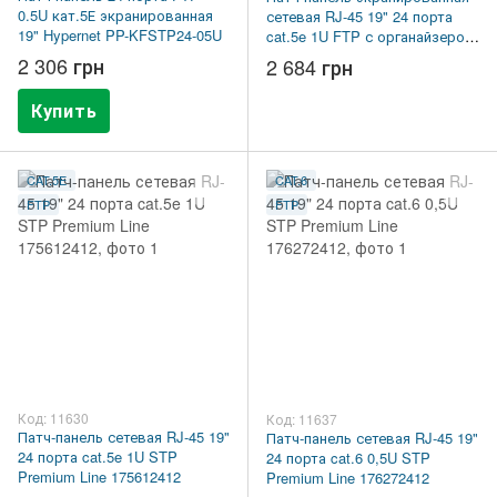
0.5U кат.5Е экранированная
сетевая RJ-45 19" 24 порта
19" Hypernet PP-KFSTP24-05U
cat.5e 1U FTP с органайзером
EPLV-F24D00
2 306 грн
2 684 грн
Купить
CAT.5E
CAT.6
FTP
FTP
Код: 11630
Код: 11637
Патч-панель сетевая RJ-45 19"
Патч-панель сетевая RJ-45 19"
24 порта cat.5e 1U STP
24 порта cat.6 0,5U STP
Premium Line 175612412
Premium Line 176272412