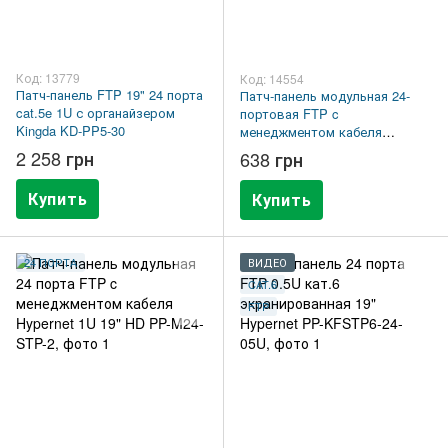
Код: 13779
Код: 14554
Патч-панель FTP 19" 24 порта
Патч-панель модульная 24-
cat.5e 1U с органайзером
портовая FTP c
Kingda KD-PP5-30
менеджментом кабеля
Hypernet 1U 19" HD PP-M24-
2 258 грн
638 грн
STP
Купить
Купить
24 ПОРТА
ВИДЕО
CAT.6
FTP