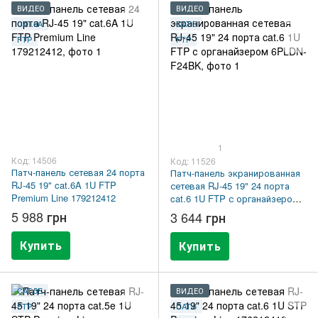
ВИДЕО
ВИДЕО
CAT.6A
CAT.6
FTP
FTP
1
Код: 14506
Код: 11526
Патч-панель сетевая 24 порта
Патч-панель экранированная
RJ-45 19" cat.6A 1U FTP
сетевая RJ-45 19" 24 порта
Premium Line 179212412
cat.6 1U FTP с органайзером
6PLDN-F24BK
5 988 грн
3 644 грн
Купить
Купить
CAT.5E
ВИДЕО
FTP
CAT.6