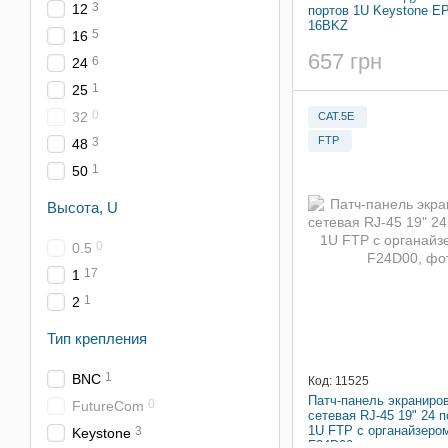
3
12
портов 1U Keystone E
16BKZ
5
16
657 грн
6
24
1
25
0
32
CAT.5E
FTP
3
48
1
50
Высота, U
0
0.5
17
1
1
2
Тип крепления
1
BNC
Код: 11525
Патч-панель экраниро
0
FutureCom
сетевая RJ-45 19" 24 п
1U FTP с органайзеро
3
Keystone
F24D00