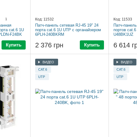
1
Код: 11532
Код: 11533
ванная
Патч-панель сетевая RJ-45 19" 24
Патч-панель
орта cat.6 1U
порта cat.6 1U UTP с органайзером
портов cat.
6PLDN-F24BK
6PLH-240BKRM
U48BK1UZ
2 376 грн
6 614 г
Купить
Купить
ВИДЕО
ВИДЕО
CAT.6
CAT.6
UTP
UTP