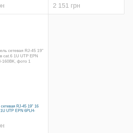
рн
2 151 грн
 сетевая RJ-45 19" 16
6 1U UTP EPN 6PLH-
рн