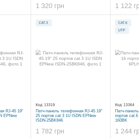
1 320 грн
1 122 г
CAT.3
CAT.6
UTP
Код: 13319
Код: 13364
ая RJ-45 19"
Патч-панель телефонная RJ-45 19"
Патч-панель
DN EPNew
25 портов cat.3 1U ISDN EPNew
портов cat.
ISDN-25BK846
160BK
1 782 грн
1 244 г