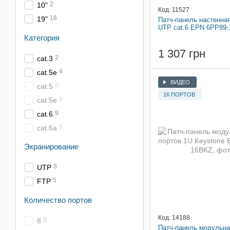
2
10"
Код: 11527
16
19"
Патч-панель настенна
UTP cat.6 EPN 6PP89
Категория
1 307 грн
2
cat.3
4
cat.5e
ВИДЕО
0
cat.5
16 ПОРТОВ
0
сat.5e
9
cat.6
0
cat.6a
Экранирование
8
UTP
5
FTP
Количество портов
Код: 14188
0
8
Патч-панель модульна