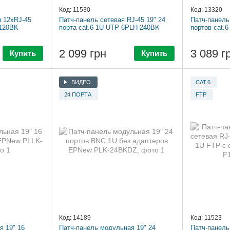
Код: 11530
Код: 13320
я 12xRJ-45
Патч-панель сетевая RJ-45 19" 24
Патч-панель 
-120BK
порта cat.6 1U UTP 6PLH-240BK
портов cat.
2 099 грн
3 089 г
Купить
Купить
ВИДЕО
CAT.6
24 ПОРТА
FTP
Код: 14189
Код: 11523
я 19" 16
Патч-панель модульная 19" 24
Патч-панель