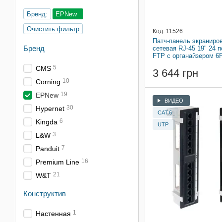
Бренд:
EPNew
Очистить фильтр
Код: 11526
Патч-панель экраниро
Бренд
сетевая RJ-45 19" 24 п
FTP с органайзером 
5
CMS
3 644 грн
10
Corning
19
EPNew
ВИДЕО
30
Hypernet
CAT.6
6
Kingda
UTP
3
L&W
7
Panduit
16
Premium Line
21
W&T
Конструктив
1
Настенная