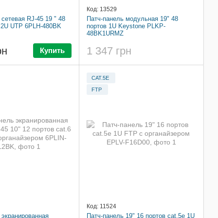
Код: 13529
сетевая RJ-45 19 " 48
Патч-панель модульная 19" 48
6 2U UTP 6PLH-480BK
портов 1U Keystone PLKP-
48BK1URMZ
рн
1 347 грн
Купить
CAT.5E
FTP
Код: 11524
 экранированная
Патч-панель 19" 16 портов cat.5e 1U