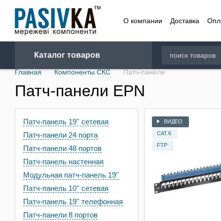
Перейти к основному контенту
О компании
Доставка
Опл
Договор
Каталог товаров
Главная
Компоненты СКС
Патч-панели
Патч-панели EPN
Патч-панель 19'' сетевая
ВИДЕО
CAT.6
Патч-панели 24 порта
FTP
Патч-панели 48 портов
Патч-панель настенная
Модульная патч-панель 19''
Патч-панель 10'' сетевая
Патч-панель 19'' телефонная
Патч-панели 8 портов