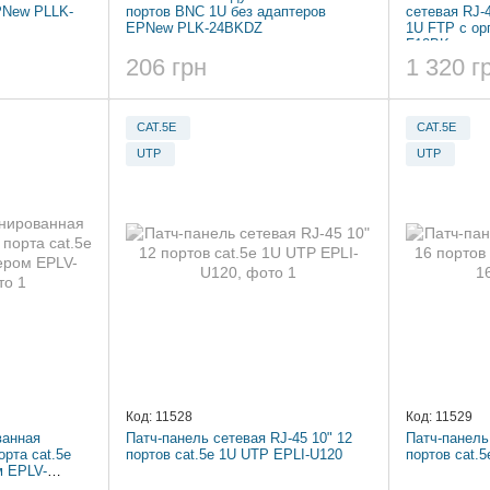
PNew PLLK-
портов BNC 1U без адаптеров
сетевая RJ-4
EPNew PLK-24BKDZ
1U FTP с ор
F12BK
206 грн
1 320 г
CAT.5E
CAT.5E
UTP
UTP
Код: 11528
Код: 11529
ванная
Патч-панель сетевая RJ-45 10" 12
Патч-панель
орта cat.5e
портов cat.5e 1U UTP EPLI-U120
портов cat.
м EPLV-