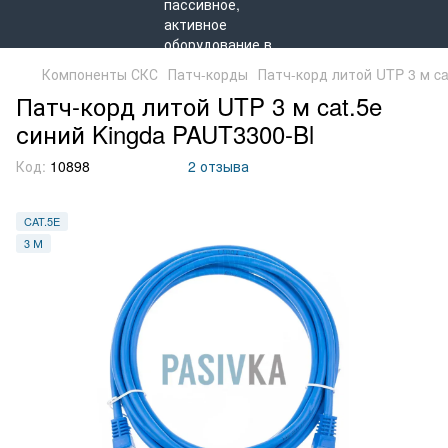
Компоненты СКС
Патч-корды
Патч-корд литой UTP 3 м ca
Патч-корд литой UTP 3 м cat.5e
синий Kingda PAUT3300-Bl
Код:
10898
2 отзыва
CAT.5E
3 М