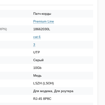
Патч-корды
Premium Line
(MPN)
18662030L
cat.6
3
UTP
Cерый
10Gb
Медь
LSZH (LSOH)
Для модема, Для роутера
RJ-45 8P8C