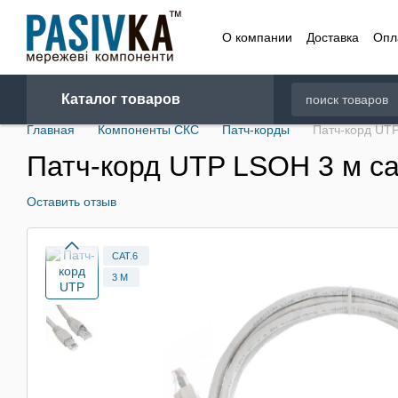
Перейти к основному контенту
О компании
Доставка
Опл
Договор
Каталог товаров
Главная
Компоненты СКС
Патч-корды
Патч-корд UTP
Патч-корд UTP LSOH 3 м ca
Оставить отзыв
CAT.6
3 М