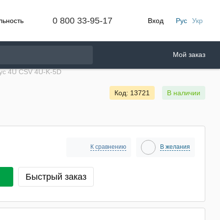
0 800 33-95-17
льность
Вход
Рус
Укр
Мой заказ
ус 4U CSV 4U-K-5D
Код: 13721
В наличии
К сравнению
В желания
Быстрый заказ