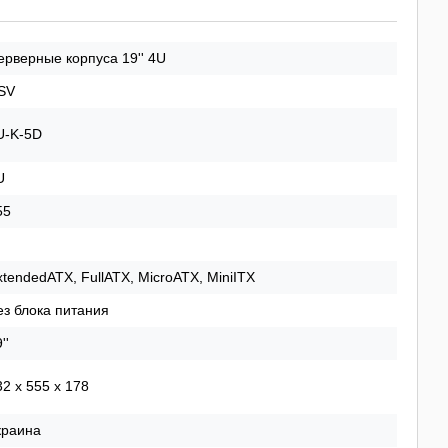
ерверные корпуса 19'' 4U
SV
U-K-5D
U
55
xtendedATX, FullATX, MicroATX, MiniITX
ез блока питания
''
32 x 555 x 178
краина