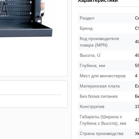
Характеристики
Раздел
С
Бренд
C
Код производителя
4
товара (MPN)
Высота, U
4
Глубина, мм
5
Мест для винчестеров
4
Материнская плата
E
Без блока питания
Б
Конструктив
19
Габариты (Ширина х
4
Глубина х Высота), мм
Страна производства
У