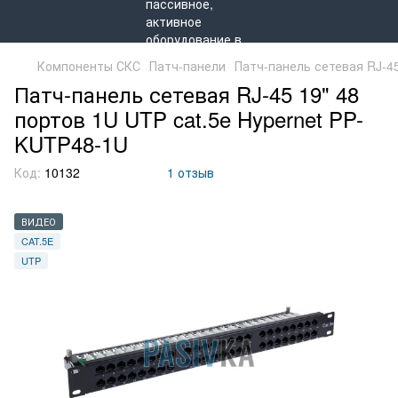
Компоненты СКС
Патч-панели
Патч-панель сетевая RJ-45
Патч-панель сетевая RJ-45 19" 48
портов 1U UTP cat.5e Hypernet PP-
KUTP48-1U
Код:
10132
1 отзыв
ВИДЕО
CAT.5E
UTP