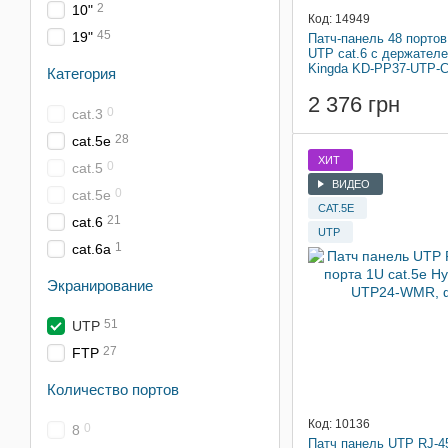
2
10"
Код: 14949
45
19"
Патч-панель 48 портов
UTP cat.6 с держател
Kingda KD-PP37-UTP-C
Категория
2 376 грн
0
cat.3
28
cat.5e
ХИТ
0
cat.5
ВИДЕО
0
сat.5e
CAT.5E
21
cat.6
UTP
1
cat.6a
Экранирование
51
UTP
27
FTP
Количество портов
Код: 10136
0
8
Патч панель UTP RJ-45