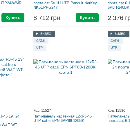
P-UTP24-WMR
порта cat.5e 1U UTP Panduit NetKey
порта cat.6
NK5EPPG24Y
6PLH-240B
8 712 грн
2 376 г
Купить
Купить
ВИДЕО
ВИДЕО
CAT.6
CAT.6
UTP
UTP
Код: 11527
Код: 11530
J-45 19" 24
Патч-панель настенная 12xRJ-45
Патч-панель
UTP cat.6 EPN 6PP89-120BK
порта cat.6
й W&T WT-