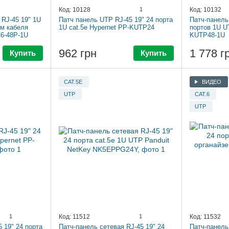
Код: 10128
1
Код: 10132
 RJ-45 19" 1U
Патч панель UTP RJ-45 19" 24 порта
Патч-панель
ем кабеля
1U cat.5e Hypernet PP-KUTP24
портов 1U UT
6-48P-1U
KUTP48-1U
962 грн
1 778 г
Купить
Купить
CAT.5E
ВИДЕО
UTP
CAT.6
UTP
1
Код: 11512
1
Код: 11532
 19" 24 порта
Патч-панель сетевая RJ-45 19" 24
Патч-панель