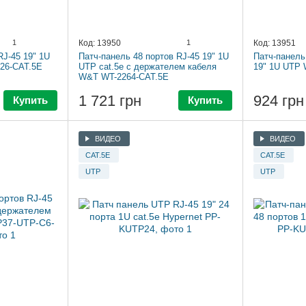
1
Код: 13950
1
Код: 13951
RJ-45 19" 1U
Патч-панель 48 портов RJ-45 19" 1U
Патч-панель 
26-CAT.5E
UTP cat.5e с держателем кабеля
19" 1U UTP
W&T WT-2264-CAT.5E
1 721 грн
924 грн
Купить
Купить
ВИДЕО
ВИДЕО
CAT.5E
CAT.5E
UTP
UTP