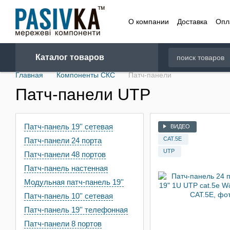
Перейти к основному контенту
О компании
Доставка
Опл
Договор
Каталог товаров
Главная
Компоненты СКС
Патч-панели
Патч-панели UTP
Патч-панель 19'' сетевая
ВИДЕО
CAT.5E
Патч-панели 24 порта
UTP
Патч-панели 48 портов
Патч-панель настенная
Модульная патч-панель 19''
Патч-панель 10'' сетевая
Патч-панель 19'' телефонная
Патч-панели 8 портов