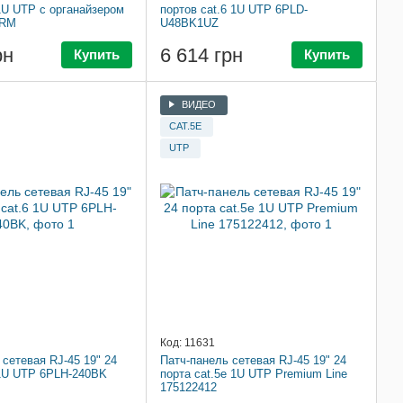
 1U UTP с органайзером
портов cat.6 1U UTP 6PLD-
KRM
U48BK1UZ
рн
6 614 грн
Купить
Купить
ВИДЕО
CAT.5E
UTP
Код: 11631
 сетевая RJ-45 19" 24
Патч-панель сетевая RJ-45 19" 24
 1U UTP 6PLH-240BK
порта cat.5e 1U UTP Premium Line
175122412