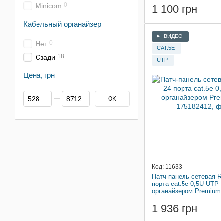
0
Minicom
1 100 грн
Кабельный органайзер
ВИДЕО
0
Нет
CAT.5E
18
Сзади
UTP
Цена, грн
От Цена, грн
До Цена, грн
OK
Код: 11633
Патч-панель сетевая R
порта cat.5e 0,5U UTP 
органайзером Premium 
175182412
1 936 грн