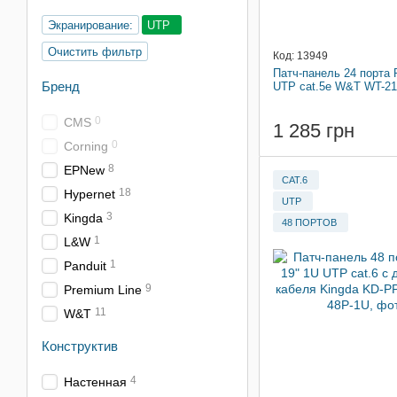
Экранирование:
UTP
Очистить фильтр
Код: 13949
Патч-панель 24 порта 
Бренд
UTP cat.5e W&T WT-21
0
CMS
1 285 грн
0
Corning
8
EPNew
CAT.6
18
Hypernet
UTP
3
Kingda
48 ПОРТОВ
1
L&W
1
Panduit
9
Premium Line
11
W&T
Конструктив
4
Настенная