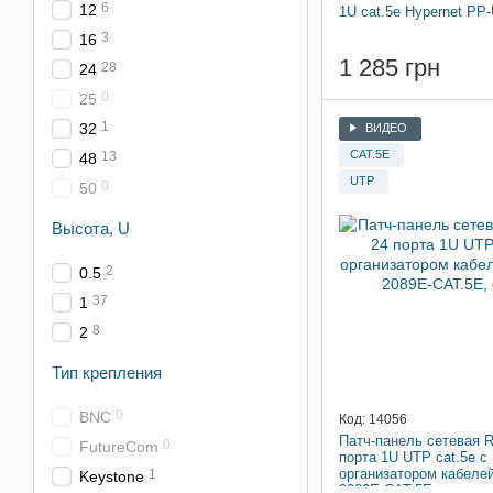
6
12
1U cat.5e Hypernet P
3
16
1 285 грн
28
24
0
25
1
32
ВИДЕО
CAT.5E
13
48
UTP
0
50
Высота, U
2
0.5
37
1
8
2
Тип крепления
0
BNC
Код: 14056
Патч-панель сетевая R
0
FutureCom
порта 1U UTP cat.5e с
организатором кабеле
1
Keystone
2089E-CAT.5E