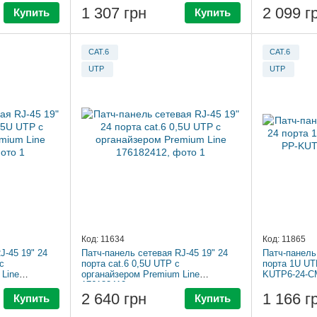
1 307 грн
2 099 г
Купить
Купить
CAT.6
CAT.6
UTP
UTP
Код: 11634
Код: 11865
J-45 19" 24
Патч-панель сетевая RJ-45 19" 24
Патч-панель
с
порта cat.6 0,5U UTP с
порта 1U UTP
Line
органайзером Premium Line
KUTP6-24-C
176182412
2 640 грн
1 166 г
Купить
Купить