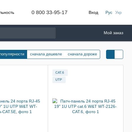
0 800 33-95-17
льность
Вход
Рус
Укр
Мой заказ
 популярности
сначала дешевле
сначала дороже
CAT.6
UTP