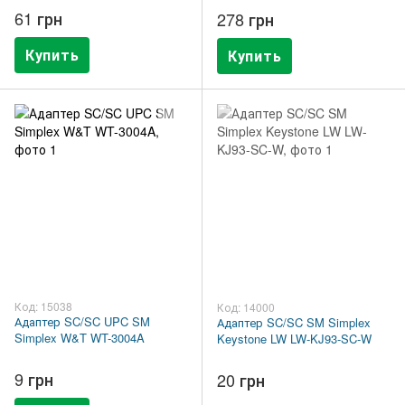
APC L&W LW-WPKJL-SC/APC-
61 грн
278 грн
2-1port
Купить
Купить
Код: 15038
Код: 14000
Адаптер SC/SC UPC SM
Адаптер SC/SC SM Simplex
Simplex W&T WT-3004A
Keystone LW LW-KJ93-SC-W
9 грн
20 грн