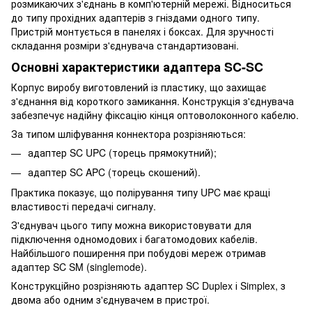
розмикаючих з'єднань в комп'ютерній мережі. Відноситься
до типу прохідних адаптерів з гніздами одного типу.
Пристрій монтується в панелях і боксах. Для зручності
складання розміри з'єднувача стандартизовані.
Основні характеристики адаптера SC-SC
Корпус виробу виготовлений із пластику, що захищає
з'єднання від короткого замикання. Конструкція з'єднувача
забезпечує надійну фіксацію кінця оптоволоконного кабелю.
За типом шліфування коннектора розрізняються:
адаптер SC UPC (торець прямокутний);
адаптер SC APC (торець скошений).
Практика показує, що полірування типу UPC має кращі
властивості передачі сигналу.
З'єднувач цього типу можна використовувати для
підключення одномодових і багатомодових кабелів.
Найбільшого поширення при побудові мереж отримав
адаптер SC SM (singlemode).
Конструкційно розрізняють адаптер SC Duplex і Simplex, з
двома або одним з'єднувачем в пристрої.