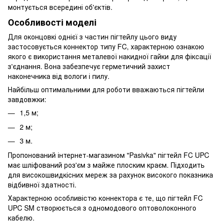
монтується всередині об'єктів.
Особливості моделі
Для оконцовкі однієї з частин пігтейлу цього виду
застосовується коннектор типу FC, характерною ознакою
якого є використання металевої накидної гайки для фіксації
з'єднання. Вона забезпечує герметичний захист
наконечника від вологи і пилу.
Найбільш оптимальними для роботи вважаються пігтейли
завдовжки:
1,5 м;
2 м;
3 м.
Пропонований інтернет-магазином "Pasivka" пігтейл FC UPC
має шліфований роз'єм з майже плоским краєм. Підходить
для високошвидкісних мереж за рахунок високого показника
відбивної здатності.
Характерною особливістю коннектора є те, що пігтейл FC
UPC SM створюється з одномодового оптоволоконного
кабелю.