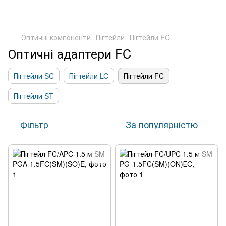
Оптичні компоненти
Пігтейли
Пігтейли FC
Оптичні адаптери FC
Пігтейли SC
Пігтейли LC
Пігтейли FC
Пігтейли ST
Фільтр
За популярністю