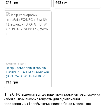
241 грн
482 грн
Артикул: 11351
Набір кольорових пігтейлів
FC/UPC 1.5 м SM 12 волокон
(Bl Or Gn Br Wh Gr Rd Bk Yl Vl
Pk Tq)
723 грн
Пігтейл FC відноситься до виду монтажних оптоволоконних
кабелів, який використовують для підключення
передавальних і приймаючих пристроїв до мережі, що