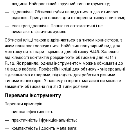
людини. Найпростіший і зручний тип інструменту;
гідравлічні. Обтискні губки наводяться в дію стислою
рідиною. Присутні важелі для створення тиску в системі;
електрогідравлічні. Повністю автоматичні і не
вимагають фізичних зусиль.
Обтискні кліщі також відрізняються за типом коннектора, з
яким вони застосовуються. Найбільш популярний вид для
монтажу витої пари - крімпер для обтиску RJ45. Залежно
від кількості контактів розрізняють обтискачі для RJ11 і
RJ12. Як правило, одним інструментом можна обжимати до
10 видів кабелів. Професійні кліщі для обтиску - універсальні
з декількома отворами, підходять для роботи з різними
типами конекторів. У нашому інтернет-магазині ви можете
замовити обтискача під 2 і 3 типи роз'ємів.
Переваги інструменту
Переваги крімперів:
висока ефективність;
практичність і функціональність;
компактність і досить мала вага;