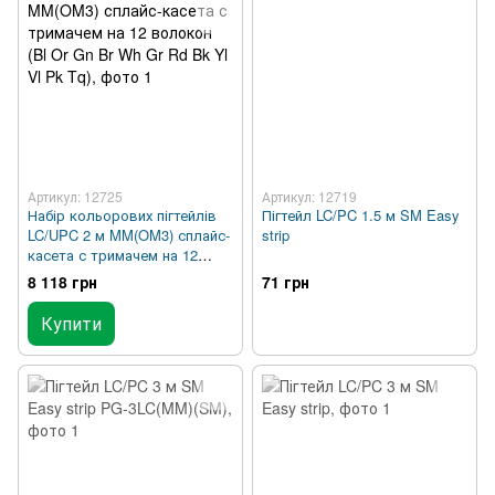
Артикул: 12725
Артикул: 12719
Набір кольорових пігтейлів
Пігтейл LC/PC 1.5 м SM Easy
LC/UPC 2 м MM(OM3) сплайс-
strip
касета с тримачем на 12
волокон (Bl Or Gn Br Wh Gr
8 118 грн
71 грн
Rd Bk Yl Vl Pk Tq)
Купити