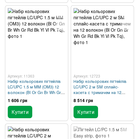
Артикул: 11363
Артикул: 12723
Набір кольорових пігтейлів
Набір кольорових пігтейлів
LC/UPC 1.5 м MM (OM3) 12
LC/UPC 2 м SM сплайс-
волокон (Bl Or Gn Br Wh Gr
касета с тримачем на 12
Rd Bk Yl Vl Pk Tq)
волокон (Bl Or Gn Br Wh Gr
1 606 грн
8 514 грн
Rd Bk Yl Vl Pk Tq)
Купити
Купити