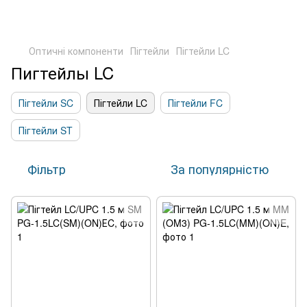
Оптичні компоненти
Пігтейли
Пігтейли LC
Пигтейлы LC
Пігтейли SC
Пігтейли LC
Пігтейли FC
Пігтейли ST
Фільтр
За популярністю