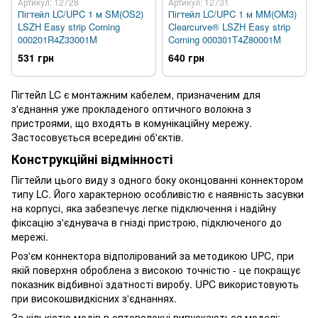
Артикул: 12728
Артикул: 12731
Пігтейл LC/UPC 1 м SM(OS2)
Пігтейл LC/UPC 1 м MM(OM3)
LSZH Easy strip Corning
Clearcurve® LSZH Easy strip
000201R4Z33001M
Corning 000301T4Z80001M
531 грн
640 грн
Пігтейл LC є монтажним кабелем, призначеним для
з'єднання уже прокладеного оптичного волокна з
пристроями, що входять в комунікаційну мережу.
Застосовується всередині об'єктів.
Конструкційні відмінності
Пігтейли цього виду з одного боку оконцованні коннектором
типу LC. Його характерною особливістю є наявність засувки
на корпусі, яка забезпечує легке підключення і надійну
фіксацію з'єднувача в гнізді пристрою, підключеного до
мережі.
Роз'єм коннектора відполірований за методикою UPC, при
якій поверхня оброблена з високою точністю - це покращує
показник відбивної здатності виробу. UPC використовують
при високошвидкісних з'єднаннях.
За кількістю модів в оптоволокні випускаються моделі: