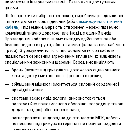
ви можете в інтернет-магазині «Pasivka» за доступними
цінами.
Щоб спростити вибір оптоволокна, виробники розділили всі
типи на дві категорії: підвісний (або
самонесучий оптичний
кабель
) і підземний. Вартість створення мережі підземної
комунікації значно дорожче, але іноді це єдиний вихід.
Прокладання кабелю в цьому випадку здійснюється або
безпосередньо в грунті, або в тунелях (каналізація, кабельні
труби). З урахуванням того, що обидві категорії кабелів
піддаються серйозним агресивним впливам, їх зміцнюють
спеціальними захисними шарами. Серед них виділяють:
бронь (захист від гризунів за допомогою оцинкованого
кільця дроту і металевої гофрованої стрічки);
збільшення міцності (монтується силовий сердечник і
арамідні нитки);
система захисту від вологи (використовується
вологостійка поліетиленова оболонка, всередину також
додають гідрофобні наповнювачі);
вогнетривкість (відповідно до стандартів МЕК, кабель
не повинен підтримувати горіння і не повинен виділяти
галогени під час тління).