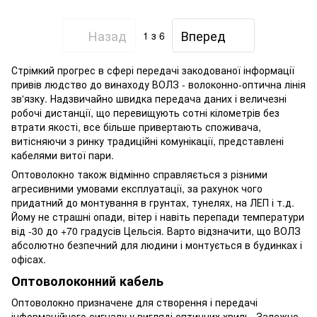
Назад
Вперед
1
з 6
Стрімкий прогрес в сфері передачі закодованої інформації
привів людство до винаходу ВОЛЗ - волоконно-оптична лінія
зв'язку. Надзвичайно швидка передача даних і величезні
робочі дистанції, що перевищують сотні кілометрів без
втрати якості, все більше привертають споживача,
витісняючи з ринку традиційні комунікації, представлені
кабелями витої пари.
Оптоволокно також відмінно справляється з різними
агресивними умовами експлуатації, за рахунок чого
придатний до монтування в грунтах, тунелях, на ЛЕП і т.д.
Йому не страшні опади, вітер і навіть перепади температури
від -30 до +70 градусів Цельсія. Варто відзначити, що ВОЛЗ
абсолютно безпечний для людини і монтується в будинках і
офісах.
Оптоволоконний кабель
Оптоволокно призначене для створення і передачі
інформаційного сигналу у вигляді оптичних хвиль. Залежно