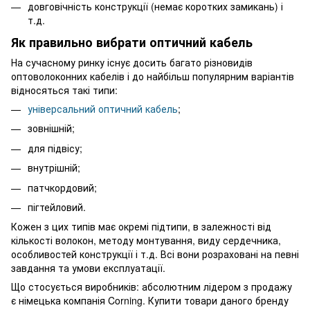
довговічність конструкції (немає коротких замикань) і
т.д.
Як правильно вибрати оптичний кабель
На сучасному ринку існує досить багато різновидів
оптоволоконних кабелів і до найбільш популярним варіантів
відносяться такі типи:
універсальний оптичний кабель
;
зовнішній;
для підвісу;
внутрішній;
патчкордовий;
пігтейловий.
Кожен з цих типів має окремі підтипи, в залежності від
кількості волокон, методу монтування, виду сердечника,
особливостей конструкції і т.д. Всі вони розраховані на певні
завдання та умови експлуатації.
Що стосується виробників: абсолютним лідером з продажу
є німецька компанія Corning. Купити товари даного бренду