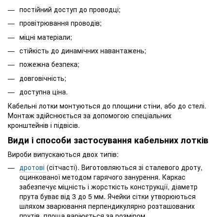
постійний доступ до проводці;
провітрювання проводів;
міцні матеріали;
стійкість до динамічних навантажень;
пожежна безпека;
довговічність;
доступна ціна.
Кабельні лотки монтуються до площини стіни, або до стелі.
Монтаж здійснюється за допомогою спеціальних
кронштейнів і підвісів.
Види і способи застосування кабельних лотків
Вироби випускаються двох типів:
дротові
(сітчасті). Виготовляються зі сталевого дроту,
оцинкованої методом гарячого занурення. Каркас
забезпечує міцність і жорсткість конструкції, діаметр
прута буває від 3 до 5 мм. Ячейки сітки утворюються
шляхом зварювання перпендикулярно розташованих
прутів. площа варіюється за розміром.