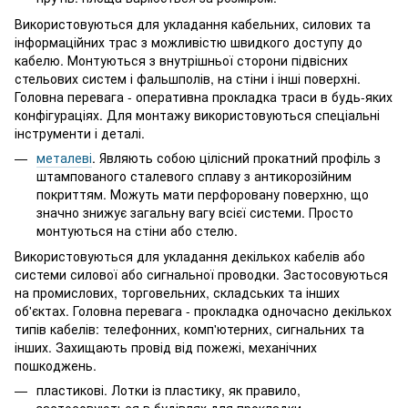
Використовуються для укладання кабельних, силових та
інформаційних трас з можливістю швидкого доступу до
кабелю. Монтуються з внутрішньої сторони підвісних
стельових систем і фальшполів, на стіни і інші поверхні.
Головна перевага - оперативна прокладка траси в будь-яких
конфігураціях. Для монтажу використовуються спеціальні
інструменти і деталі.
металеві
. Являють собою цілісний прокатний профіль з
штампованого сталевого сплаву з антикорозійним
покриттям. Можуть мати перфоровану поверхню, що
значно знижує загальну вагу всієї системи. Просто
монтуються на стіни або стелю.
Використовуються для укладання декількох кабелів або
системи силової або сигнальної проводки. Застосовуються
на промислових, торговельних, складських та інших
об'єктах. Головна перевага - прокладка одночасно декількох
типів кабелів: телефонних, комп'ютерних, сигнальних та
інших. Захищають провід від пожежі, механічних
пошкоджень.
пластикові. Лотки із пластику, як правило,
застосовуються в будівлях для прокладки