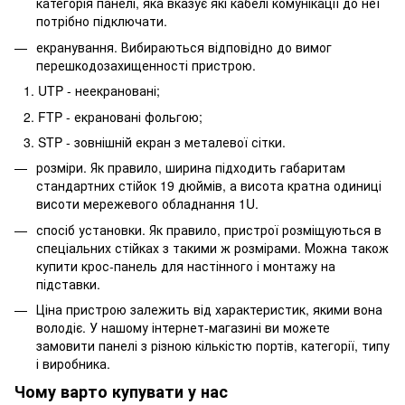
категорія панелі, яка вказує які кабелі комунікації до неї
потрібно підключати.
екранування. Вибираються відповідно до вимог
перешкодозахищенності пристрою.
UTP - неекрановані;
FTP - екрановані фольгою;
STP - зовнішній екран з металевої сітки.
розміри. Як правило, ширина підходить габаритам
стандартних стійок 19 дюймів, а висота кратна одиниці
висоти мережевого обладнання 1U.
спосіб установки. Як правило, пристрої розміщуються в
спеціальних стійках з такими ж розмірами. Можна також
купити крос-панель для настінного і монтажу на
підставки.
Ціна пристрою залежить від характеристик, якими вона
володіє. У нашому інтернет-магазині ви можете
замовити панелі з різною кількістю портів, категорії, типу
і виробника.
Чому варто купувати у нас