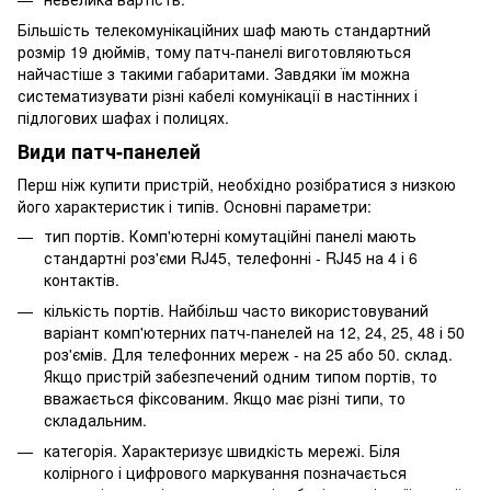
Більшість телекомунікаційних шаф мають стандартний
розмір 19 дюймів, тому патч-панелі виготовляються
найчастіше з такими габаритами. Завдяки їм можна
систематизувати різні кабелі комунікації в настінних і
підлогових шафах і полицях.
Види патч-панелей
Перш ніж купити пристрій, необхідно розібратися з низкою
його характеристик і типів. Основні параметри:
тип портів. Комп'ютерні комутаційні панелі мають
стандартні роз'єми RJ45, телефонні - RJ45 на 4 і 6
контактів.
кількість портів. Найбільш часто використовуваний
варіант комп'ютерних патч-панелей на 12, 24, 25, 48 і 50
роз'ємів. Для телефонних мереж - на 25 або 50. склад.
Якщо пристрій забезпечений одним типом портів, то
вважається фіксованим. Якщо має різні типи, то
складальним.
категорія. Характеризує швидкість мережі. Біля
колірного і цифрового маркування позначається