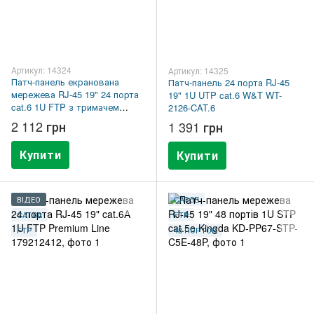
Артикул: 14324
Артикул: 14325
Патч-панель екранована
Патч-панель 24 порта RJ-45
мережева RJ-45 19" 24 порта
19" 1U UTP cat.6 W&T WT-
cat.6 1U FTP з тримачем
2126-CAT.6
кабелів W&T WT-2084-CAT.6
2 112 грн
1 391 грн
Купити
Купити
ВІДЕО
CAT.5E
CAT.6A
FTP
FTP
48 ПОРТОВ