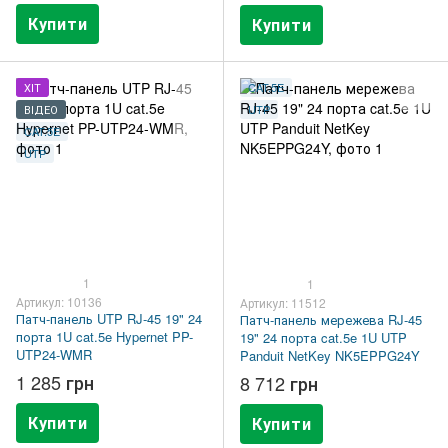
Купити
Купити
ХІТ
CAT.5E
ВІДЕО
UTP
CAT.5E
UTP
1
1
Артикул: 10136
Артикул: 11512
Патч-панель UTP RJ-45 19" 24
Патч-панель мережева RJ-45
порта 1U cat.5e Hypernet PP-
19" 24 порта cat.5e 1U UTP
UTP24-WMR
Panduit NetKey NK5EPPG24Y
1 285 грн
8 712 грн
Купити
Купити