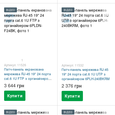
ВІДЕО
ВІДЕО
CAT.6
CAT.6
FTP
UTP
1
Артикул: 11526
Артикул: 11532
Патч-панель екранована
Патч-панель мережева RJ-45
мережева RJ-45 19" 24 порта
19" 24 порта cat.6 1U UTP з
cat.6 1U FTP з органайзером
органайзером 6PLH-240BKRM
6PLDN-F24BK
3 644 грн
2 376 грн
Купити
Купити
ВІДЕО
ВІДЕО