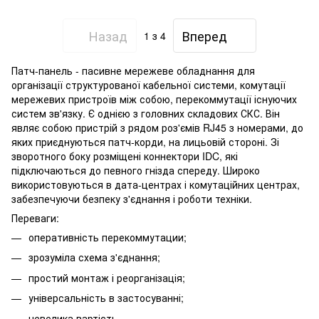
Назад
Вперед
1
з 4
Патч-панель - пасивне мережеве обладнання для
організації структурованої кабельної системи, комутації
мережевих пристроїв між собою, перекоммутації існуючих
систем зв'язку. Є однією з головних складових СКС. Він
являє собою пристрій з рядом роз'ємів RJ45 з номерами, до
яких приєднуються патч-корди, на лицьовій стороні. Зі
зворотного боку розміщені коннектори IDC, які
підключаються до певного гнізда спереду. Широко
використовуються в дата-центрах і комутаційних центрах,
забезпечуючи безпеку з'єднання і роботи техніки.
Переваги:
оперативність перекоммутации;
зрозуміла схема з'єднання;
простий монтаж і реорганізація;
універсальність в застосуванні;
невелика вартість.