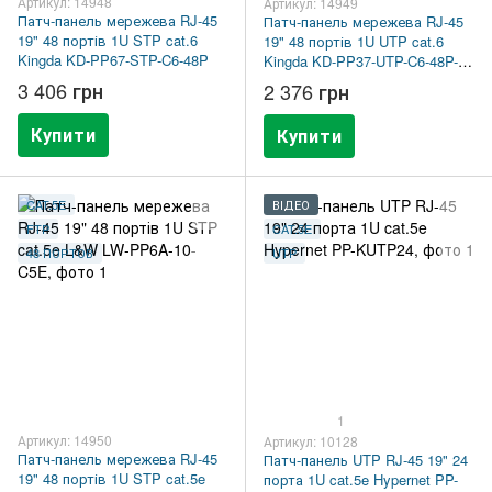
Артикул: 14948
Артикул: 14949
Патч-панель мережева RJ-45
Патч-панель мережева RJ-45
19" 48 портів 1U STP cat.6
19" 48 портів 1U UTP cat.6
Kingda KD-PP67-STP-C6-48P
Kingda KD-PP37-UTP-C6-48P-
1U
3 406 грн
2 376 грн
Купити
Купити
CAT.5E
ВІДЕО
FTP
CAT.5E
48 ПОРТОВ
UTP
1
Артикул: 14950
Артикул: 10128
Патч-панель мережева RJ-45
Патч-панель UTP RJ-45 19" 24
19" 48 портів 1U STP cat.5e
порта 1U cat.5e Hypernet PP-