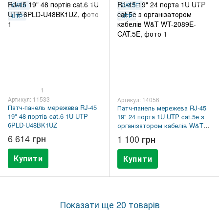
CAT.6
CAT.5E
UTP
UTP
1
Артикул: 11533
Артикул: 14056
Патч-панель мережева RJ-45
Патч-панель мережева RJ-45
19" 48 портів cat.6 1U UTP
19" 24 порта 1U UTP cat.5e з
6PLD-U48BK1UZ
організатором кабелів W&T
WT-2089E-CAT.5E
6 614 грн
1 100 грн
Купити
Купити
Показати ще 20 товарів