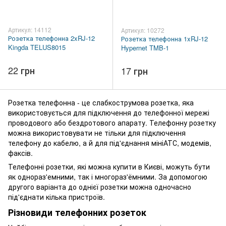
Артикул: 14112
Артикул: 10272
Розетка телефонна 2xRJ-12
Розетка телефонна 1xRJ-12
Kingda TELUS8015
Hypernet TMB-1
22 грн
17 грн
Розетка телефонна - це слабкострумова розетка, яка
використовується для підключення до телефонної мережі
проводового або бездротового апарату. Телефонну розетку
можна використовувати не тільки для підключення
телефону до кабелю, а й для під'єднання мініАТС, модемів,
факсів.
Телефонні розетки, які можна купити в Києві, можуть бути
як однораз'емними, так і многораз'ёмними. За допомогою
другого варіанта до однієї розетки можна одночасно
під'єднати кілька пристроїв.
Різновиди телефонних розеток