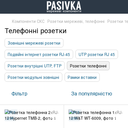
Компоненти СКС
Розетки мережеві, телефонні
Розетки т
Телефонні розетки
Зовнішні мережеві розетки
Подвійні інтернет розетки RJ-45
UTP розетки RJ 45
Розетки внутрішні UTP, FTP
Розетки телефонні
Розетки модульні зовнішні
Рамки вставки
Фільтр
За популярністю
CAT.3
CAT.3
UTP
UTP