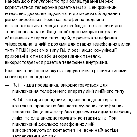
Найбільшою популярністю при облаштуванні мереж
користується телефонна розетка RJ12. Цей фізичний
інтерфейс дозволяє підключати до мережі обладнання
різних виробників. Розетка телефонна подвійна
встановлюється в місцях, де необхідно встановити два
телефонні апарати. Якщо необхідно використовувати
обладнання старого типу, підійде розетка телефонна
універсальна, в якій є роз'єми для старих телефонних вилок
типу РТШК і роз'ємів типу RJ. У разі, якщо комунікації
приховані в стінах або декоративних панелях,
використовується розетка телефонна внутрішня.
Розетки телефонні можуть з'єднуватися з різними типами
конекторів, серед них:
RJ11 - два провідника, використовується для
підключення телефонного апарату лінії лінійного типу
RJ14 - чотири провідники, підключені до чотирьох
контактів, працює на більшості сучасних телефонних
апаратів. Якщо вам потрібно підключити одну телефонну
лінію, то слід використовувати контакти 2 і 3. При
підключенні декількох телефонних ліній
використовуються контакти 1 і 4, вони найчастіше
затребувані в офісах